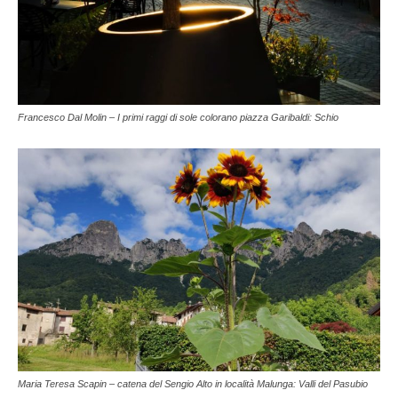
Francesco Dal Molin – I primi raggi di sole colorano piazza Garibaldi: Schio
Maria Teresa Scapin – catena del Sengio Alto in località Malunga: Valli del Pasubio