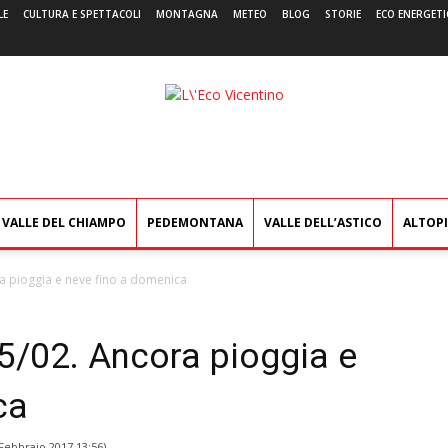
LE
CULTURA E SPETTACOLI
MONTAGNA
METEO
BLOG
STORIE
ECO ENERGETI
L'Eco
Vicentino
VALLE DEL CHIAMPO
PEDEMONTANA
VALLE DELL’ASTICO
ALTOP
ra pioggia e neve fino a domenica
5/02. Ancora pioggia e
ca
Febbraio 2017 13:56
)