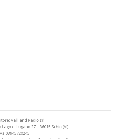
itore: Valliland Radio srl
a Lago di Lugano 27 – 36015 Schio (VI)
Iva 03945720245