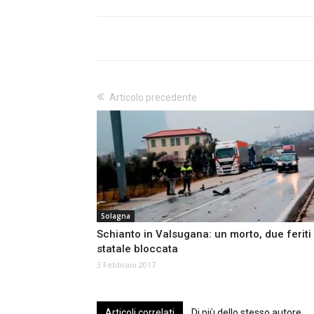
Articolo precedente
Solagna
Schianto in Valsugana: un morto, due feriti
statale bloccata
3 Febbraio 2017
Articoli correlati
Di più dello stesso autore