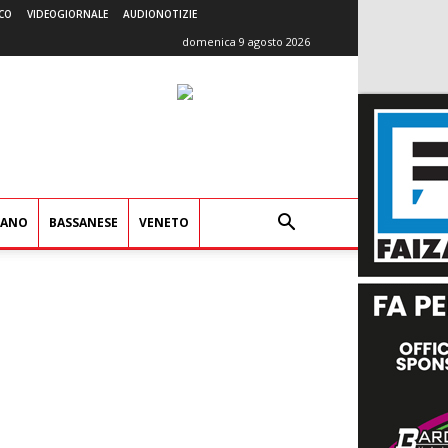
CO
VIDEOGIORNALE
AUDIONOTIZIE
domenica 9 agosto 2026
IANO
BASSANESE
VENETO