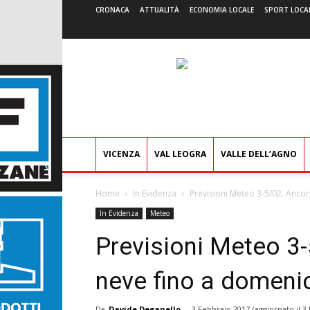
CRONACA
ATTUALITÀ
ECONOMIA LOCALE
SPORT LOCA
VICENZA
VAL LEOGRA
VALLE DELL’AGNO
Home
In Evidenza
Previsioni Meteo 3-5/02. Anco
In Evidenza
Meteo
Previsioni Meteo 3-
neve fino a domeni
Da
Davide Deganello
-
3 Febbraio 2017
(aggiornato il
3 