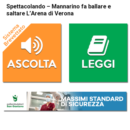
Spettacolando – Mannarino fa ballare e
saltare L’Arena di Verona
Home
In Evidenza
Blog
Cultura e spettacoli
In Evidenza
Spettacolando – Mannarino
fa ballare e saltare L’Arena di
Verona
Da
Redazione
7 Ottobre 2022
(aggiornato il
8 Ottobre 2022 18:57
)
ASCOLTA L'AUDIO