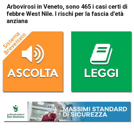
Arbovirosi in Veneto, sono 465 i casi certi di
febbre West Nile. I rischi per la fascia d’età
anziana
Home
Veneto
Attualità
In Evidenza
Veneto
Arbovirosi in Veneto, sono
465 i casi certi di febbre
West Nile. I rischi per la
fascia d’età anziana
Da
Redazione
7 Ottobre 2022
(aggiornato il
7 Ottobre 2022 18:20
)