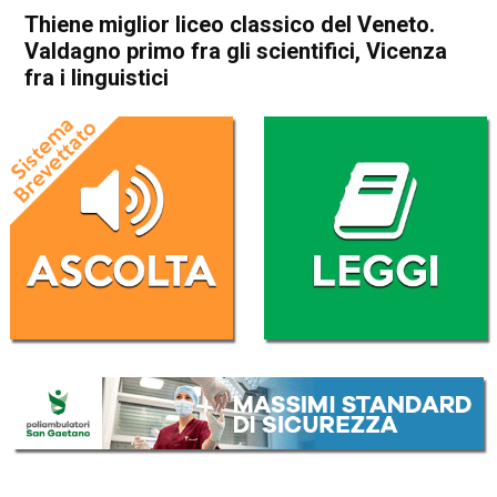
Thiene miglior liceo classico del Veneto.
Valdagno primo fra gli scientifici, Vicenza
fra i linguistici
Home
In Evidenza
Attualità
In Evidenza
Thiene
Thiene miglior liceo classico
del Veneto. Valdagno primo
fra gli scientifici, Vicenza fra i
linguistici
Da
Mariagrazia Bonollo
16 Novembre 2016
(aggiornato il
3 Ottobre 2017 22:10
)