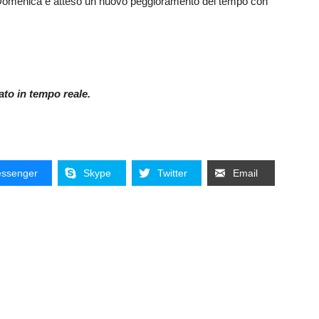
a. Domenica è atteso un nuovo peggioramento del tempo con
nato in tempo reale.
ssenger
Skype
Twitter
Email