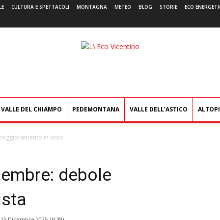
LE
CULTURA E SPETTACOLI
MONTAGNA
METEO
BLOG
STORIE
ECO ENERGETI
L'Eco
Vicentino
VALLE DEL CHIAMPO
PEDEMONTANA
VALLE DELL’ASTICO
ALTOP
peggioramento in vista
cembre: debole
ista
l
15 Dicembre 2025 19:38
)