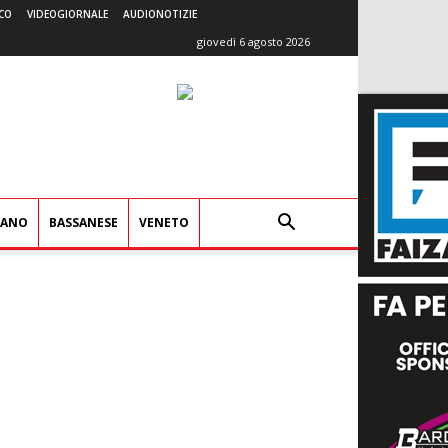
CO
VIDEOGIORNALE
AUDIONOTIZIE
giovedì 6 agosto 2026
IANO
BASSANESE
VENETO