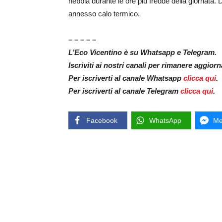
nebbia durante le ore più fredde della giornat
annesso calo termico.
– – – – –
L’Eco Vicentino è su Whatsapp e Telegram.
Iscriviti ai nostri canali per rimanere aggior
Per iscriverti al canale Whatsapp
clicca qui
.
Per iscriverti al canale Telegram
clicca qui
.
Facebook
WhatsApp
Me