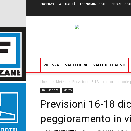
CRONACA
ATTUALITÀ
ECONOMIA LOCALE
SPORT LOCA
VICENZA
VAL LEOGRA
VALLE DELL’AGNO
Home
Meteo
Previsioni 16-18 dicembre: debole 
In Evidenza
Meteo
Previsioni 16-18 di
peggioramento in v
Da
Davide Deganello
-
15 Dicembre 2025
(aggiornato i