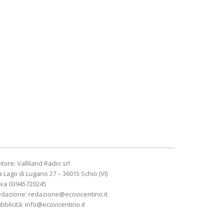
itore: Valliland Radio srl
a Lago di Lugano 27 – 36015 Schio (VI)
Iva 03945720245
edazione:
redazione@ecovicentino.it
bblicità:
info@ecovicentino.it