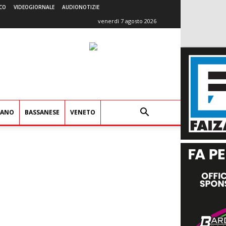
CO
VIDEOGIORNALE
AUDIONOTIZIE
venerdì 7 agosto 2026
IANO
BASSANESE
VENETO