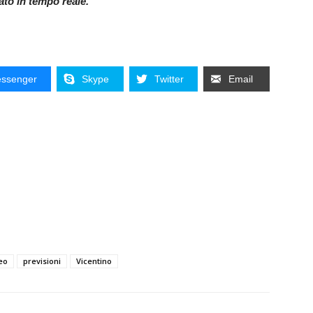
nato in tempo reale.
ssenger
Skype
Twitter
Email
eo
previsioni
Vicentino