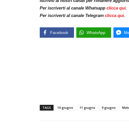
Iscriviti ai nostri canali per rimanere aggior
Per iscriverti al canale Whatsapp
clicca qui
.
Per iscriverti al canale Telegram
clicca qui
.
Facebook
WhatsApp
Me
TAGS
10 giugno
11 giugno
9 giugno
Met