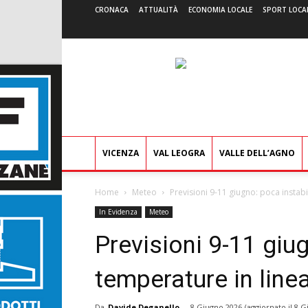
CRONACA
ATTUALITÀ
ECONOMIA LOCALE
SPORT LOCA
VICENZA
VAL LEOGRA
VALLE DELL’AGNO
Home
Meteo
Previsioni 9-11 giugno: poca instabi
In Evidenza
Meteo
Previsioni 9-11 giug
temperature in line
Da
Davide Deganello
-
8 Giugno 2026
(aggiornato il
8 G