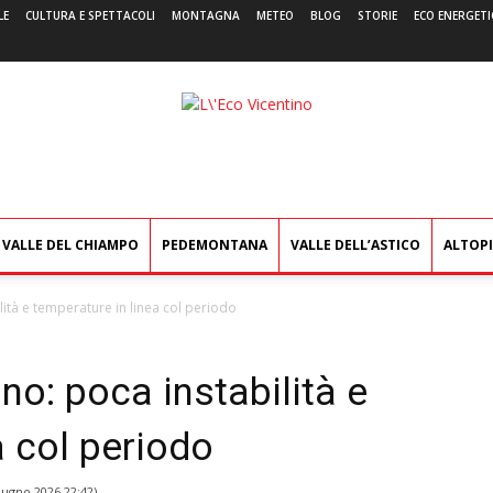
LE
CULTURA E SPETTACOLI
MONTAGNA
METEO
BLOG
STORIE
ECO ENERGETI
L'Eco
Vicentino
VALLE DEL CHIAMPO
PEDEMONTANA
VALLE DELL’ASTICO
ALTOP
lità e temperature in linea col periodo
no: poca instabilità e
a col periodo
iugno 2026 22:42
)