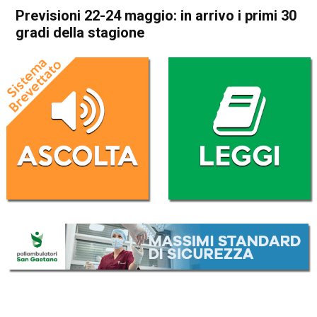
Previsioni 22-24 maggio: in arrivo i primi 30
gradi della stagione
Home
Meteo
In Evidenza
Meteo
Previsioni 22-24 maggio: in
arrivo i primi 30 gradi della
stagione
Da
Davide Deganello
21 Maggio 2026
(aggiornato il
22 Maggio 2026 10:02
)
ASCOLTA L'AUDIO