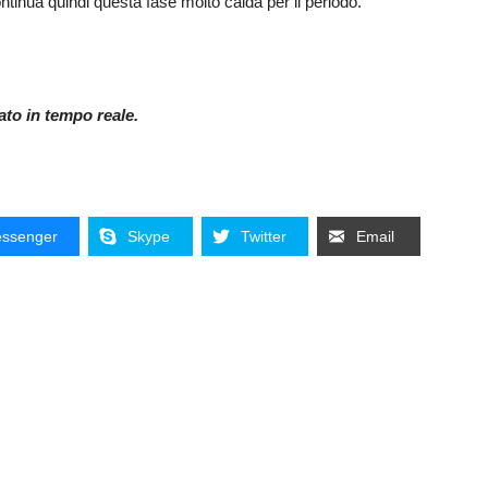
tinua quindi questa fase molto calda per il periodo.
nato in tempo reale.
ssenger
Skype
Twitter
Email