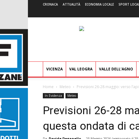
CRONACA
ATTUALITÀ
ECONOMIA LOCALE
SPORT LOCA
VICENZA
VAL LEOGRA
VALLE DELL’AGNO
Home
Meteo
Previsioni 26-28 maggio: verso l’ap
In Evidenza
Meteo
Previsioni 26-28 ma
questa ondata di c
Da
Davide Deganello
-
25 Maggio 2026
(aggiornato il
25