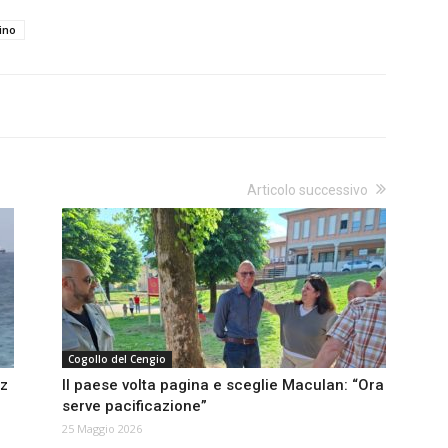
ino
Articolo successivo
Cogollo del Cengio
uz
Il paese volta pagina e sceglie Maculan: “Ora
serve pacificazione”
25 Maggio 2026