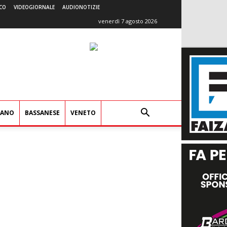
CO
VIDEOGIORNALE
AUDIONOTIZIE
venerdì 7 agosto 2026
IANO
BASSANESE
VENETO