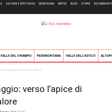
LE
CULTURA E SPETTACOLI
MONTAGNA
METEO
BLOG
STORIE
ECO ENERGETI
L'Eco
Vicentino
VALLE DEL CHIAMPO
PEDEMONTANA
VALLE DELL’ASTICO
ALTOP
ice di questa ondata di calore
ggio: verso l’apice di
alore
 Maggio 2026 22:21
)