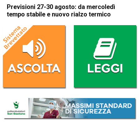
Previsioni 27-30 agosto: da mercoledì
tempo stabile e nuovo rialzo termico
Home
Meteo
In Evidenza
Meteo
Previsioni 27-30 agosto: da
mercoledì tempo stabile e
nuovo rialzo termico
Da
Redazione
27 Agosto 2024
(aggiornato il
27 Agosto 2024 14:01
)
ASCOLTA L'AUDIO