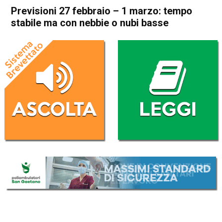
Previsioni 27 febbraio – 1 marzo: tempo
stabile ma con nebbie o nubi basse
Home
Meteo
In Evidenza
Meteo
Previsioni 27 febbraio – 1
marzo: tempo stabile ma con
nebbie o nubi basse
Da
Davide Deganello
27 Febbraio 2026
(aggiornato il
27 Febbraio 2026 12:55
)
ASCOLTA L'AUDIO