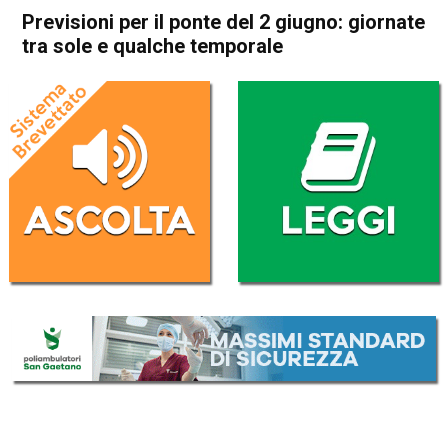
Previsioni per il ponte del 2 giugno: giornate
tra sole e qualche temporale
Home
Meteo
In Evidenza
Meteo
Previsioni per il ponte del 2
giugno: giornate tra sole e
qualche temporale
Da
Davide Deganello
29 Maggio 2026
(aggiornato il
29 Maggio 2026 17:56
)
ASCOLTA L'AUDIO