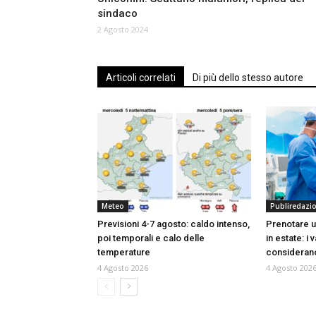
sindaco
2 Agosto 2024
Articoli correlati
Di più dello stesso autore
Meteo
Publiredazi
Previsioni 4-7 agosto: caldo intenso,
Prenotare u
poi temporali e calo delle
in estate: i
temperature
consideran
4 Agosto 2026
4 Agosto 202