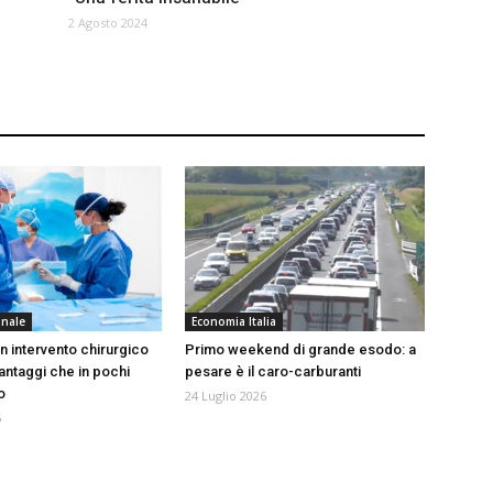
2 Agosto 2024
onale
Economia Italia
n intervento chirurgico
Primo weekend di grande esodo: a
 vantaggi che in pochi
pesare è il caro-carburanti
o
24 Luglio 2026
6