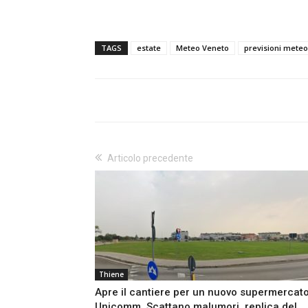
TAGS
estate
Meteo Veneto
previsioni meteo
Articolo precedente
Thiene
Apre il cantiere per un nuovo supermercat
Unicomm. Scattano malumori, replica del