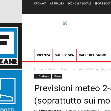
CRONACA
ATTUALITÀ
ECONOMIA LOCALE
SPORT LOCA
VICENZA
VAL LEOGRA
VALLE DELL’AGNO
Home
Meteo
Previsioni meteo 2-5/08 agosto, nuvo
In Evidenza
Meteo
Previsioni meteo 2-
(soprattutto sui mon
Da
Omar Dal Maso
-
2 Agosto 2024
(aggiornato il
2 Agos