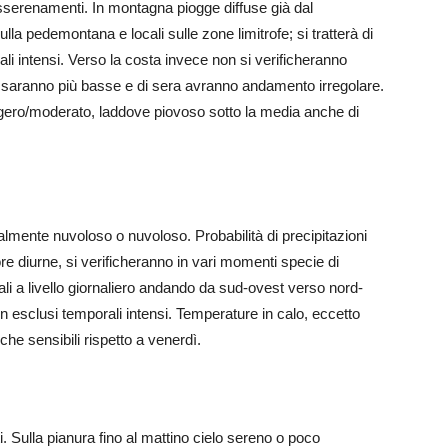
erenamenti. In montagna piogge diffuse già dal
la pedemontana e locali sulle zone limitrofe; si tratterà di
li intensi. Verso la costa invece non si verificheranno
dì saranno più basse e di sera avranno andamento irregolare.
ggero/moderato, laddove piovoso sotto la media anche di
ialmente nuvoloso o nuvoloso. Probabilità di precipitazioni
re diurne, si verificheranno in vari momenti specie di
ali a livello giornaliero andando da sud-ovest verso nord-
non esclusi temporali intensi. Temperature in calo, eccetto
che sensibili rispetto a venerdì.
 Sulla pianura fino al mattino cielo sereno o poco