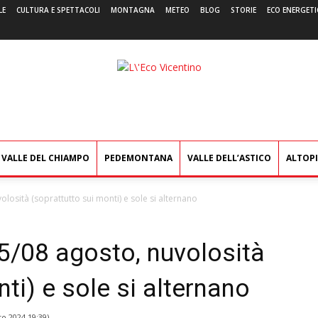
LE
CULTURA E SPETTACOLI
MONTAGNA
METEO
BLOG
STORIE
ECO ENERGETI
L'Eco
Vicentino
VALLE DEL CHIAMPO
PEDEMONTANA
VALLE DELL’ASTICO
ALTOP
losità (soprattutto sui monti) e sole si alternano
5/08 agosto, nuvolosità
ti) e sole si alternano
to 2024 19:39
)