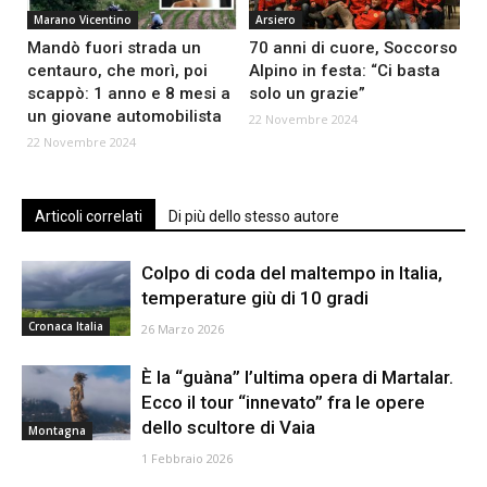
Marano Vicentino
Arsiero
Mandò fuori strada un
70 anni di cuore, Soccorso
centauro, che morì, poi
Alpino in festa: “Ci basta
scappò: 1 anno e 8 mesi a
solo un grazie”
un giovane automobilista
22 Novembre 2024
22 Novembre 2024
Articoli correlati
Di più dello stesso autore
Colpo di coda del maltempo in Italia,
temperature giù di 10 gradi
Cronaca Italia
26 Marzo 2026
È la “guàna” l’ultima opera di Martalar.
Ecco il tour “innevato” fra le opere
dello scultore di Vaia
Montagna
1 Febbraio 2026