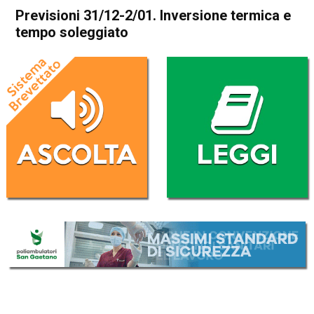
Previsioni 31/12-2/01. Inversione termica e
tempo soleggiato
Home
Meteo
In Evidenza
Meteo
Previsioni 31/12-2/01.
Inversione termica e tempo
soleggiato
Da
Davide Deganello
31 Dicembre 2019
(aggiornato il
31 Dicembre 2019 16:37
)
ASCOLTA L'AUDIO