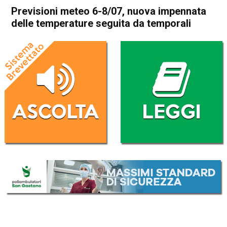
Previsioni meteo 6-8/07, nuova impennata
delle temperature seguita da temporali
Home
Meteo
In Evidenza
Meteo
Previsioni meteo 6-8/07,
nuova impennata delle
temperature seguita da
temporali
Da
Davide Deganello
6 Luglio 2021
(aggiornato il
6 Luglio 2021 19:35
)