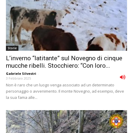
Storie
L’inverno “latitante” sul Novegno di cinque
mucche ribelli. Stocchiero: “Con loro...
Gabriele Silvestri
-
3 Febbraio 2025
Non è raro che un luogo venga associato ad un determinato
personaggio o avvenimento. Il monte Novegno, ad esempio, deve
la sua fama alle...