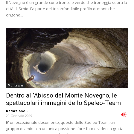
Il Novegno è un grande cono tronco e verde che troneggia sopra la
città di Schio. Fa parte dell’inconfondibile profilo di monti che
cingono...
Montagna
Dentro all’Abisso del Monte Novegno, le
spettacolari immagini dello Speleo-Team
Redazione
-
20 Gennaio 2019
E' un eccezionale documento, questo dello Speleo-Team, un
gruppo di amici con un'unica passione: fare foto e video in grotta