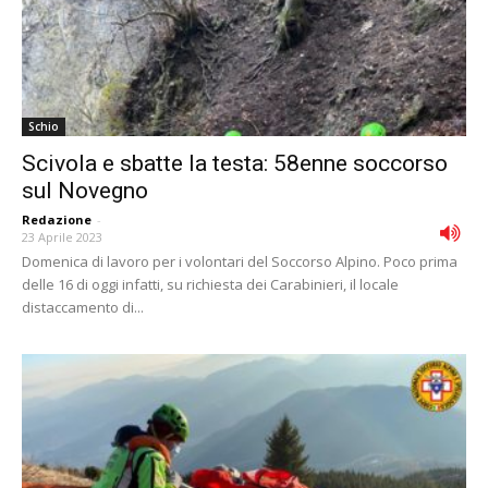
Schio
Scivola e sbatte la testa: 58enne soccorso
sul Novegno
Redazione
-
23 Aprile 2023
Domenica di lavoro per i volontari del Soccorso Alpino. Poco prima
delle 16 di oggi infatti, su richiesta dei Carabinieri, il locale
distaccamento di...