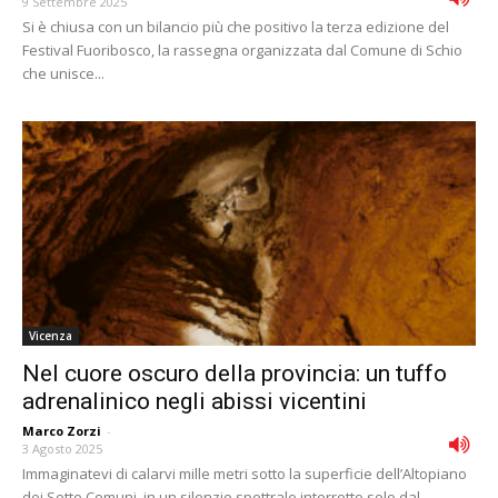
9 Settembre 2025
Si è chiusa con un bilancio più che positivo la terza edizione del
Festival Fuoribosco, la rassegna organizzata dal Comune di Schio
che unisce...
Vicenza
Nel cuore oscuro della provincia: un tuffo
adrenalinico negli abissi vicentini
Marco Zorzi
-
3 Agosto 2025
Immaginatevi di calarvi mille metri sotto la superficie dell’Altopiano
dei Sette Comuni, in un silenzio spettrale interrotto solo dal