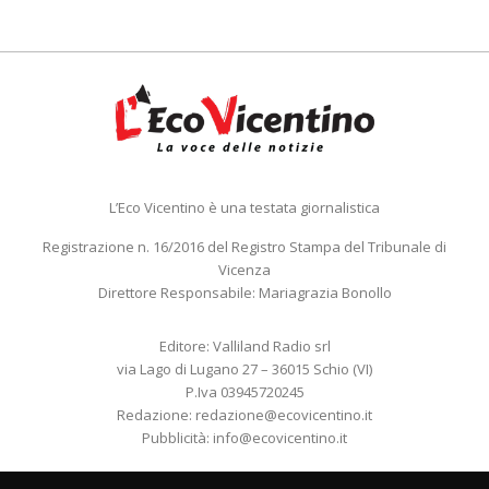
L’Eco Vicentino è una testata giornalistica
Registrazione n. 16/2016 del Registro Stampa del Tribunale di
Vicenza
Direttore Responsabile: Mariagrazia Bonollo
Editore: Valliland Radio srl
via Lago di Lugano 27 – 36015 Schio (VI)
P.Iva 03945720245
Redazione:
redazione@ecovicentino.it
Pubblicità:
info@ecovicentino.it