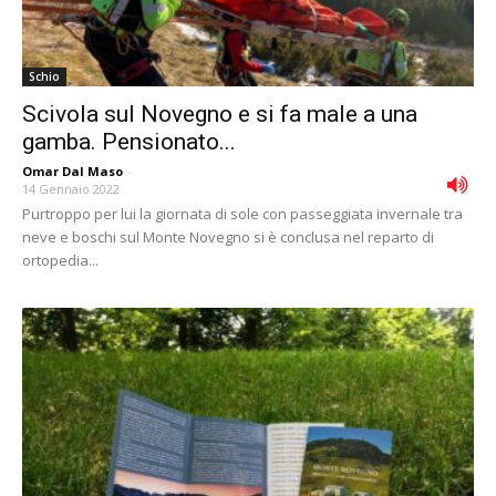
Schio
Scivola sul Novegno e si fa male a una
gamba. Pensionato...
Omar Dal Maso
-
14 Gennaio 2022
Purtroppo per lui la giornata di sole con passeggiata invernale tra
neve e boschi sul Monte Novegno si è conclusa nel reparto di
ortopedia...