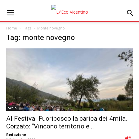
Home
Tags
Monte novegno
Tag: monte novegno
Schio
Al Festival Fuoribosco la carica dei 4mila,
Corzato: “Vincono territorio e...
Redazione
-