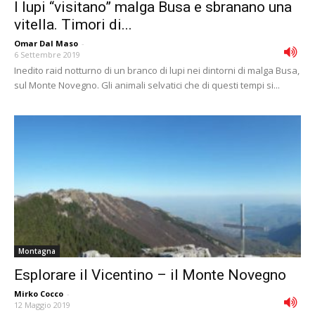
I lupi “visitano” malga Busa e sbranano una
vitella. Timori di...
Omar Dal Maso
-
6 Settembre 2019
Inedito raid notturno di un branco di lupi nei dintorni di malga Busa,
sul Monte Novegno. Gli animali selvatici che di questi tempi si...
Montagna
Esplorare il Vicentino – il Monte Novegno
Mirko Cocco
-
12 Maggio 2019