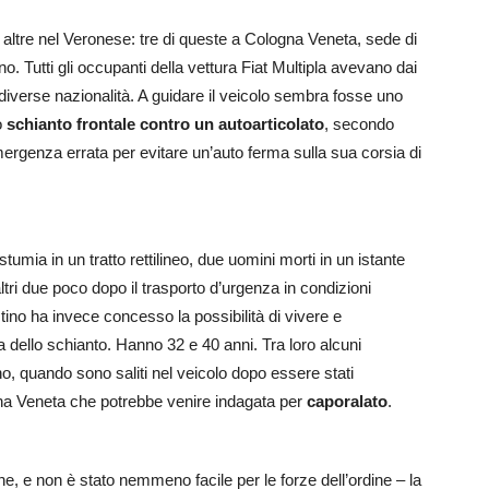
 altre nel Veronese: tre di queste a Cologna Veneta, sede di
no. Tutti gli occupanti della vettura Fiat Multipla avevano dai
i diverse nazionalità. A guidare il veicolo sembra fosse uno
o
schianto frontale contro un autoarticolato
, secondo
rgenza errata per evitare un’auto ferma sulla sua corsia di
umia in un tratto rettilineo, due uomini morti in un istante
tri due poco dopo il trasporto d’urgenza in condizioni
stino ha invece concesso la possibilità di vivere e
ima dello schianto. Hanno 32 e 40 anni. Tra loro alcuni
 quando sono saliti nel veicolo dopo essere stati
gna Veneta che potrebbe venire indagata per
caporalato
.
e, e non è stato nemmeno facile per le forze dell’ordine – la