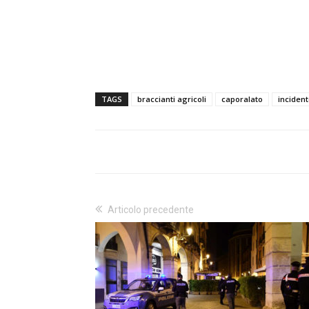
TAGS
braccianti agricoli
caporalato
inciden
Articolo precedente