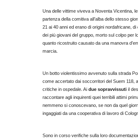
Una delle vittime viveva a Noventa Vicentina, le
partenza della comitiva all’alba dello stesso gior
21 ai 40 anni ed erano di origini nordafricane, d
dei più giovani del gruppo, morto sul colpo per l
quanto ricostruito causato da una manovra d’eme
marcia.
Un botto violentissimo avvenuto sulla strada Post
come accertato dai soccorritori del Suem 118, al
critiche in ospedale. Ai
due sopravvissuti
il de
raccontare agli inquirenti quei terribili attimi pr
nemmeno si conoscevano, se non da quel giorno,
ingaggiati da una cooperativa di lavoro di Colo
Sono in corso verifiche sulla loro documentazion