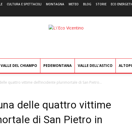
LE
CULTURA E SPETTACOLI
MONTAGNA
METEO
BLOG
STORIE
ECO ENERGETI
L'Eco
Vicentino
VALLE DEL CHIAMPO
PEDEMONTANA
VALLE DELL’ASTICO
ALTOP
lle quattro vittime dell’incidente plurimortale di San Pietro...
na delle quattro vittime
mortale di San Pietro in