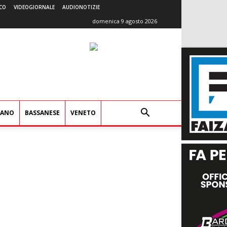
CO
VIDEOGIORNALE
AUDIONOTIZIE
domenica 9 agosto 2026
IANO
BASSANESE
VENETO