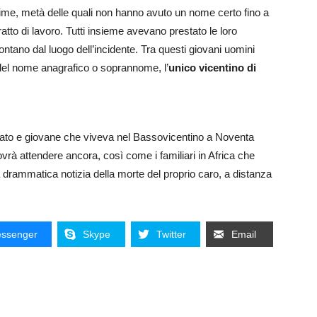
vittime, metà delle quali non hanno avuto un nome certo fino a
ratto di lavoro. Tutti insieme avevano prestato le loro
ntano dal luogo dell’incidente. Tra questi giovani uomini
 del nome anagrafico o soprannome, l’
unico vicentino di
tunato e giovane che viveva nel Bassovicentino a Noventa
vrà attendere ancora, così come i familiari in Africa che
 drammatica notizia della morte del proprio caro, a distanza
ssenger
Skype
Twitter
Email