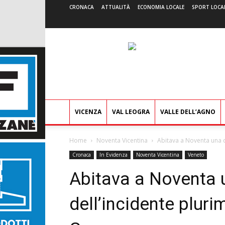
CRONACA
ATTUALITÀ
ECONOMIA LOCALE
SPORT LOCA
VICENZA
VAL LEOGRA
VALLE DELL’AGNO
Home
Noventa Vicentina
Abitava a Noventa una de
Cronaca
In Evidenza
Noventa Vicentina
Veneto
Abitava a Noventa u
dell’incidente pluri