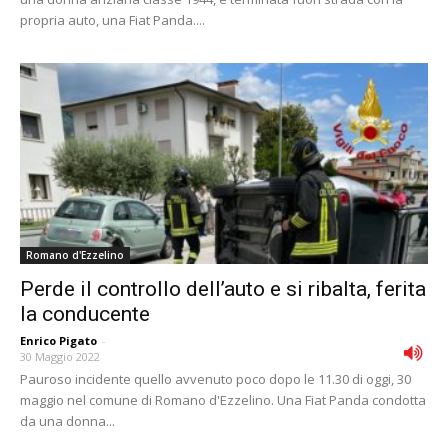
propria auto, una Fiat Panda....
Romano d'Ezzelino
Perde il controllo dell’auto e si ribalta, ferita
la conducente
Enrico Pigato
-
30 Maggio 2022
Pauroso incidente quello avvenuto poco dopo le 11.30 di oggi, 30
maggio nel comune di Romano d'Ezzelino. Una Fiat Panda condotta
da una donna...