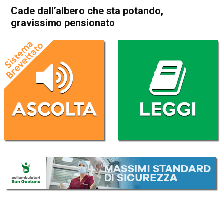
Cade dall’albero che sta potando,
gravissimo pensionato
Home
Noventa Vicentina
Orgiano
Cronaca
In Evidenza
Noventa Vicentina
Orgiano
Cade dall’albero che sta
potando, gravissimo
pensionato
Da
Redazione
23 Gennaio 2018
(aggiornato il
23 Gennaio 2018 21:23
)
ASCOLTA L'AUDIO