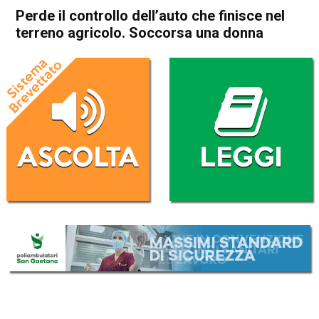
Perde il controllo dell’auto che finisce nel
terreno agricolo. Soccorsa una donna
Home
Noventa Vicentina
Villaga
Cronaca
In Evidenza
Noventa Vicentina
Villaga
Perde il controllo dell’auto
che finisce nel terreno
agricolo. Soccorsa una donna
Da
Omar Dal Maso
1 Marzo 2025
(aggiornato il
1 Marzo 2025 19:31
)
ASCOLTA L'AUDIO