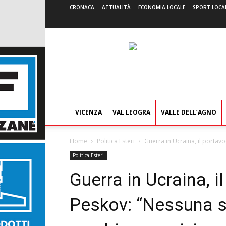
CRONACA
ATTUALITÀ
ECONOMIA LOCALE
SPORT LOCA
VICENZA
VAL LEOGRA
VALLE DELL’AGNO
Home
Politica Esteri
Guerra in Ucraina, il portav
Politica Esteri
Guerra in Ucraina, 
Peskov: “Nessuna s