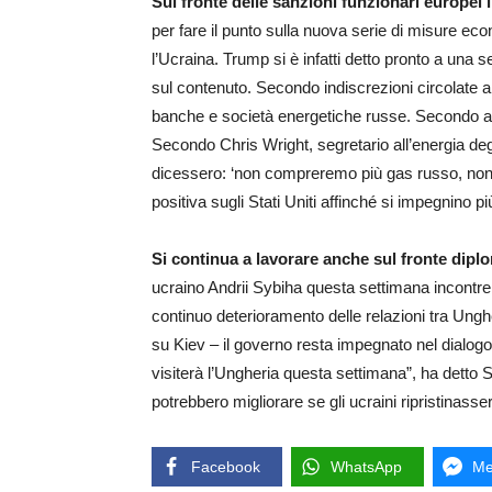
Sul fronte delle sanzioni funzionari europe
per fare il punto sulla nuova serie di misure ec
l’Ucraina. Trump si è infatti detto pronto a una 
sul contenuto. Secondo indiscrezioni circolate a
banche e società energetiche russe. Secondo al
Secondo Chris Wright, segretario all’energia degl
dicessero: ‘non compreremo più gas russo, non 
positiva sugli Stati Uniti affinché si impegnino 
Si continua a lavorare anche sul fronte dipl
ucraino Andrii Sybiha questa settimana incontre
continuo deterioramento delle relazioni tra Ungh
su Kiev – il governo resta impegnato nel dialogo,
visiterà l’Ungheria questa settimana”, ha detto Sz
potrebbero migliorare se gli ucraini ripristinasser
Facebook
WhatsApp
Me