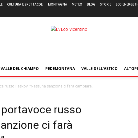
LE
CULTURA E SPETTACOLI
MONTAGNA
METEO
BLOG
STORIE
ECO ENERGETI
L'Eco
Vicentino
VALLE DEL CHIAMPO
PEDEMONTANA
VALLE DELL’ASTICO
ALTOP
oce russo Peskov: “Nessuna sanzione ci farà cambiare...
il portavoce russo
anzione ci farà