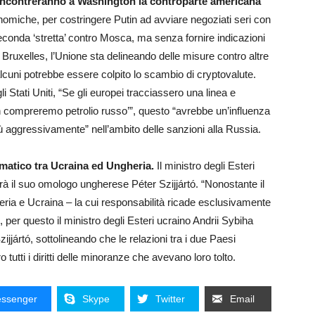
i incontreranno a Washington la controparte americana
onomiche, per costringere Putin ad avviare negoziati seri con
seconda ‘stretta’ contro Mosca, ma senza fornire indicazioni
 Bruxelles, l’Unione sta delineando delle misure contro altre
cuni potrebbe essere colpito lo scambio di cryptovalute.
i Stati Uniti, “Se gli europei tracciassero una linea e
compreremo petrolio russo’”, questo “avrebbe un’influenza
più aggressivamente” nell’ambito delle sanzioni alla Russia.
omatico tra Ucraina ed Ungheria.
Il ministro degli Esteri
rà il suo omologo ungherese Péter Szijjártó. “Nonostante il
eria e Ucraina – la cui responsabilità ricade esclusivamente
 per questo il ministro degli Esteri ucraino Andrii Sybiha
ijjártó, sottolineando che le relazioni tra i due Paesi
o tutti i diritti delle minoranze che avevano loro tolto.
ssenger
Skype
Twitter
Email