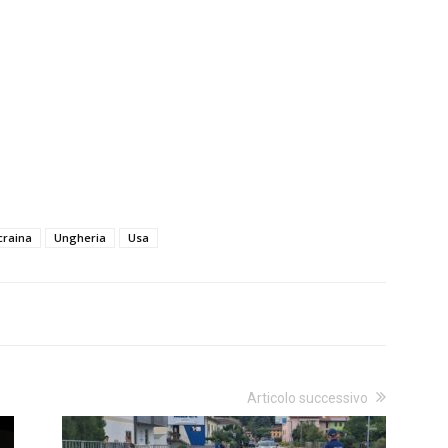
craina
Ungheria
Usa
Articolo successivo