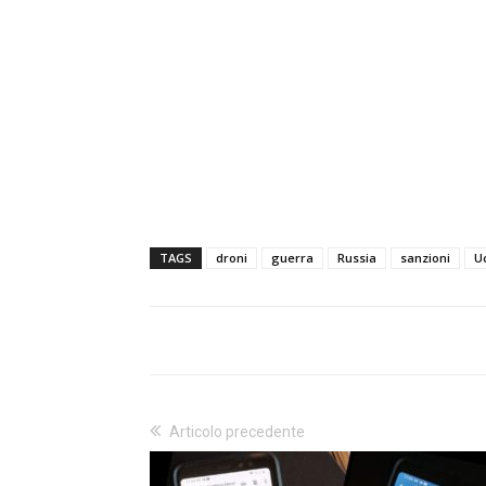
TAGS
droni
guerra
Russia
sanzioni
U
Articolo precedente