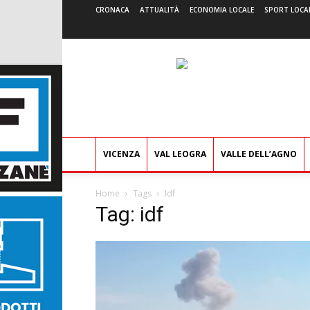
CRONACA
ATTUALITÀ
ECONOMIA LOCALE
SPORT LOCA
VICENZA
VAL LEOGRA
VALLE DELL’AGNO
Home
Tags
Idf
Tag: idf