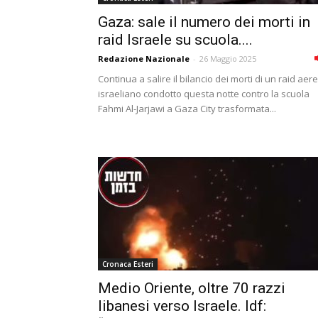
Gaza: sale il numero dei morti in
raid Israele su scuola....
Redazione Nazionale
-
26 Maggio 2025
Continua a salire il bilancio dei morti di un raid aer
israeliano condotto questa notte contro la scuola
Fahmi Al-Jarjawi a Gaza City trasformata...
Cronaca Esteri
Medio Oriente, oltre 70 razzi
libanesi verso Israele. Idf: