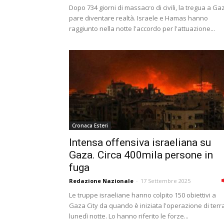
Dopo 734 giorni di massacro di civili, la tregua a Ga
pare diventare realtà. Israele e Hamas hanno
raggiunto nella notte l'accordo per l'attuazione...
Cronaca Esteri
Intensa offensiva israeliana su
Gaza. Circa 400mila persone in
fuga
Redazione Nazionale
-
17 Settembre 2025
Le truppe israeliane hanno colpito 150 obiettivi a
Gaza City da quando è iniziata l'operazione di terr
lunedì notte. Lo hanno riferito le forze...