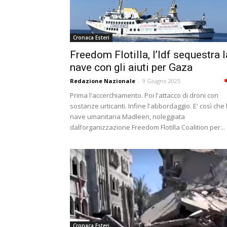
Cronaca Esteri
Freedom Flotilla, l’Idf sequestra l
nave con gli aiuti per Gaza
Redazione Nazionale
-
9 Giugno 2025
Prima l'accerchiamento. Poi l'attacco di droni con
sostanze urticanti. Infine l'abbordaggio. E' così che 
nave umanitaria Madleen, noleggiata
dall’organizzazione Freedom Flotilla Coalition per...
Cronaca Esteri