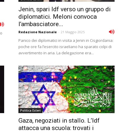
Jenin, spari Idf verso un gruppo di
diplomatici. Meloni convoca
l’ambasciatore...
Redazione Nazionale
-
21 Maggio 2025
eo
Panico dei diplomatici in visita a Jenin in Cisgiordania:
poche ore fa l’esercito israeliano ha sparato colpi di
avvertimento in aria. La delegazione era...
Politica Esteri
Gaza, negoziati in stallo. L’Idf
attacca una scuola: trovati i