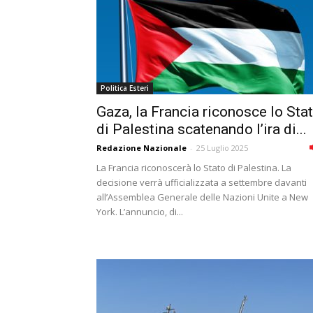
Politica Esteri
Gaza, la Francia riconosce lo Sta
di Palestina scatenando l’ira di...
Redazione Nazionale
-
25 Luglio 2025
La Francia riconoscerà lo Stato di Palestina. La
decisione verrà ufficializzata a settembre davanti
all’Assemblea Generale delle Nazioni Unite a New
York. L’annuncio, di...