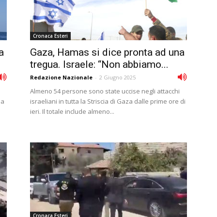
Cronaca Esteri
a
Gaza, Hamas si dice pronta ad una
tregua. Israele: “Non abbiamo...
Redazione Nazionale
-
2 Giugno 2025
Almeno 54 persone sono state uccise negli attacchi
la
israeliani in tutta la Striscia di Gaza dalle prime ore di
ieri. Il totale include almeno...
Cronaca Esteri