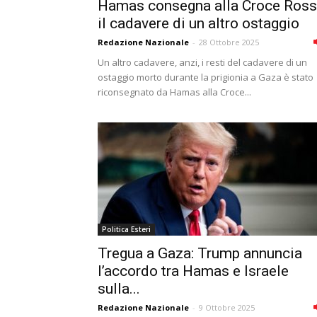
Hamas consegna alla Croce Ros
il cadavere di un altro ostaggio
Redazione Nazionale
-
28 Ottobre 2025
Un altro cadavere, anzi, i resti del cadavere di un
ostaggio morto durante la prigionia a Gaza è stato
riconsegnato da Hamas alla Croce...
Politica Esteri
Tregua a Gaza: Trump annuncia
l’accordo tra Hamas e Israele
sulla...
Redazione Nazionale
-
9 Ottobre 2025