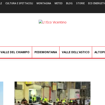
LE
CULTURA E SPETTACOLI
MONTAGNA
METEO
BLOG
STORIE
ECO ENERGETI
L'Eco
Vicentino
VALLE DEL CHIAMPO
PEDEMONTANA
VALLE DELL’ASTICO
ALTOP