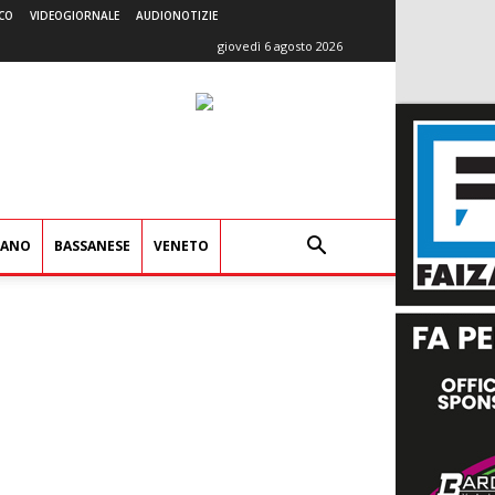
CO
VIDEOGIORNALE
AUDIONOTIZIE
giovedì 6 agosto 2026
IANO
BASSANESE
VENETO