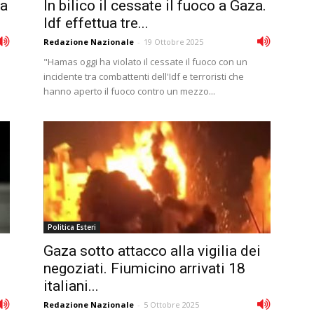
sa
In bilico il cessate il fuoco a Gaza.
Idf effettua tre...
Redazione Nazionale
-
19 Ottobre 2025
"Hamas oggi ha violato il cessate il fuoco con un
incidente tra combattenti dell'Idf e terroristi che
hanno aperto il fuoco contro un mezzo...
Politica Esteri
Gaza sotto attacco alla vigilia dei
negoziati. Fiumicino arrivati 18
italiani...
Redazione Nazionale
-
5 Ottobre 2025