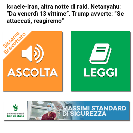
Israele-Iran, altra notte di raid. Netanyahu:
“Da venerdì 13 vittime”. Trump avverte: “Se
attaccati, reagiremo”
Home
Politica Esteri
Politica Esteri
Israele-Iran, altra notte di
raid. Netanyahu: “Da venerdì
13 vittime”. Trump avverte:
“Se attaccati, reagiremo”
Da
Redazione Nazionale
15 Giugno 2025
(aggiornato il
16 Giugno 2025 8:43
)