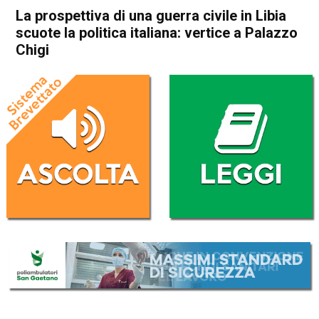
La prospettiva di una guerra civile in Libia
scuote la politica italiana: vertice a Palazzo
Chigi
Home
Politica Esteri
Politica Esteri
La prospettiva di una guerra
civile in Libia scuote la
politica italiana: vertice a
Palazzo Chigi
Da
Redazione Nazionale
12 Aprile 2019
(aggiornato il
12 Aprile 2019 17:42
)