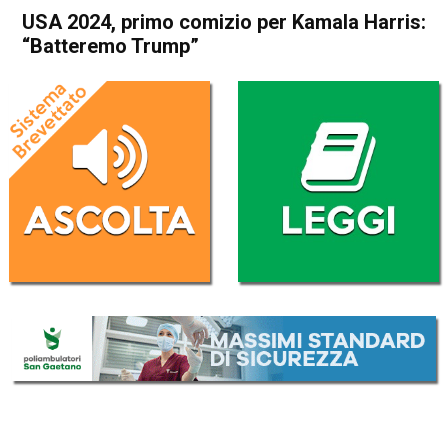
USA 2024, primo comizio per Kamala Harris:
“Batteremo Trump”
Home
Politica Esteri
Politica Esteri
USA 2024, primo comizio per
Kamala Harris: “Batteremo
Trump”
Da
Redazione Nazionale
24 Luglio 2024
(aggiornato il
24 Luglio 2024 15:01
)
ASCOLTA L'AUDIO