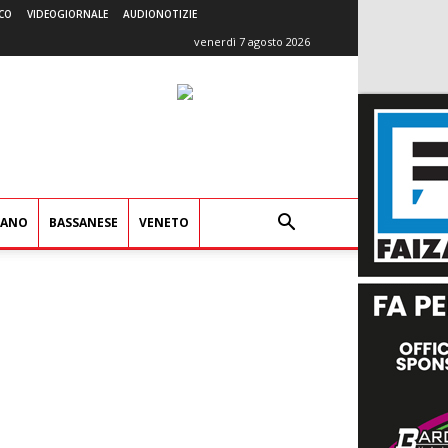
CO
VIDEOGIORNALE
AUDIONOTIZIE
venerdì 7 agosto 2026
IANO
BASSANESE
VENETO