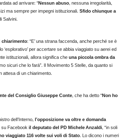
rdata ad arrivare: “
Nessun abuso
, nessuna irregolarità,
mizi ma sempre per impegni istituzionali.
Sfido chiunque a
 Salvini.
di chiarimento
: “E’ una strana faccenda, anche perché se è
o ‘esplorativo’ per accertare se abbia viaggiato su aerei ed
ente istituzionali, allora significa che
una piccola ombra da
mo sicuri che lo farà”. Il Movimento 5 Stelle, da quanto si
in attesa di un chiarimento.
nte del Consiglio Giuseppe Conte
, che ha detto “
Non ho
stro dell’Interno,
l’opposizione va oltre e domanda
ve su Facebook
il deputato del PD Michele Anzaldi
, “in soli
 viaggiato 116 volte sui voli di Stato
. Lo dicono i numeri