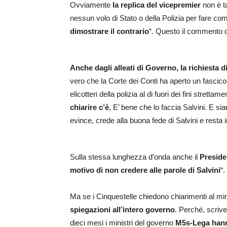
Ovviamente
la replica del vicepremier
non è ta
nessun volo di Stato o della Polizia per fare co
dimostrare il contrario
“. Questo il commento di
Anche dagli alleati di Governo, la richiesta 
vero che la Corte dei Conti ha aperto un fascicol
elicotteri della polizia al di fuori dei fini strettam
chiarire c’è.
E’ bene che lo faccia Salvini. E sia
evince, crede alla buona fede di Salvini e resta 
Sulla stessa lunghezza d’onda anche il
Preside
motivo di non credere alle parole di Salvini
“.
Ma se i Cinquestelle chiedono chiarimenti al mini
spiegazioni all’intero governo
. Perché, scri
dieci mesi i ministri del governo
M5s-Lega hanno