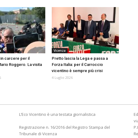
a
Vicenza
in carcere per il
Pretto lascia la Lega e passa a
Mario Roggero. La visita
Forza Italia: per il Carroccio
vicentino è sempre più crisi
6
4 Luglio 2026
L’Eco Vicentino è una testata giornalistica
Ed
vi
Registrazione n. 16/2016 del Registro Stampa del
P.
Tribunale di Vicenza
R