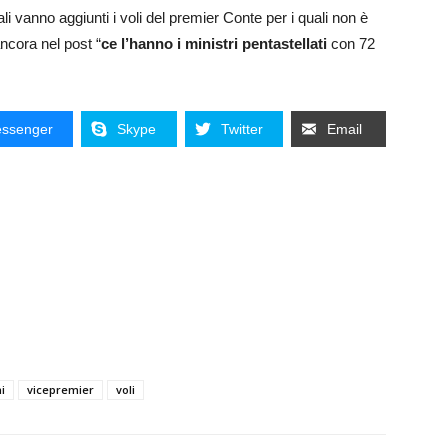
uali vanno aggiunti i voli del premier Conte per i quali non è
ancora nel post “
ce l’hanno i ministri pentastellati
con 72
ssenger
Skype
Twitter
Email
i
vicepremier
voli