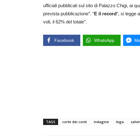
ufficiali pubblicati sul sito di Palazzo Chigi, ai q
prevista pubblicazione”. “
E il record
“, si legge 
voli, il 62% del totale”.
Facebook
WhatsApp
Me
TAGS
corte dei conti
indagine
lega
salvin