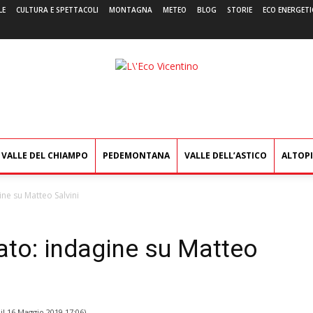
LE
CULTURA E SPETTACOLI
MONTAGNA
METEO
BLOG
STORIE
ECO ENERGETI
L'Eco
Vicentino
VALLE DEL CHIAMPO
PEDEMONTANA
VALLE DELL’ASTICO
ALTOP
ine su Matteo Salvini
tato: indagine su Matteo
il
16 Maggio 2019 17:06
)