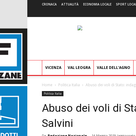
CRONACA
ATTUALITÀ
ECONOMIA LOCALE
SPORT LOCA
VICENZA
VAL LEOGRA
VALLE DELL’AGNO
Home
Politica Italia
Abuso dei voli di Stato: indag
Politica Italia
Abuso dei voli di S
Salvini
Da
Redazione Nazionale
-
16 Maggio 2019
(aggiornato 