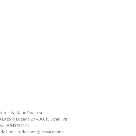
itore: Valliland Radio srl
a Lago di Lugano 27 – 36015 Schio (VI)
Iva 03945720245
edazione:
redazione@ecovicentino.it