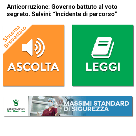
Anticorruzione: Governo battuto al voto
segreto. Salvini: “Incidente di percorso”
Home
Politica Italia
Politica Italia
Anticorruzione: Governo
battuto al voto segreto.
Salvini: “Incidente di
percorso”
Da
Redazione Nazionale
21 Novembre 2018
(aggiornato il
21 Novembre 2018 14:20
)