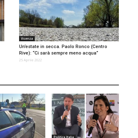
Vicenza
Un’estate in secca. Paolo Ronco (Centro
Rive): “Ci sarà sempre meno acqua”
25 Aprile 2022
Politica Italia