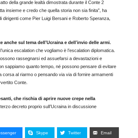
atto della grande lealtà dimostrata durante il Conte 2
ta insieme e credo che quella storia non sia finita”, ha
si di dirigenti come Pier Luigi Bersani e Roberto Speranza,
tte anche sul tema dell’Ucraina e dell’invio delle armi.
 l’unica escalation che vogliamo è l’escalation diplomatica.
on possono rassegnarsi ed assuefarsi a devastazioni e
r non sappiamo quanto tempo, né possono pensare di evitare
 corsa al riarmo o pensando via via di fornire armamenti
vertito Conte.
santi, che rischia di aprire nuove crepe nella
 terzo decreto proprio sull’Ucraina in discussione
ssenger
Skype
Twitter
Email