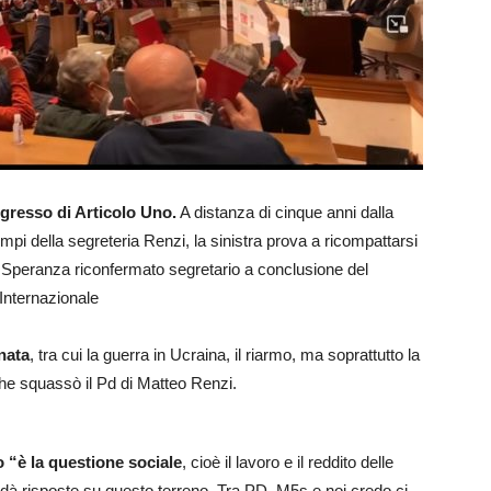
ongresso di Articolo Uno.
A distanza di cinque anni dalla
mpi della segreteria Renzi, la sinistra prova a ricompattarsi
 Speranza riconfermato segretario a conclusione del
’Internazionale
rnata
, tra cui la guerra in Ucraina, il riarmo, ma soprattutto la
 che squassò il Pd di Matteo Renzi.
 “è la questione sociale
, cioè il lavoro e il reddito delle
dà risposte su questo terreno. Tra PD, M5s e noi credo ci