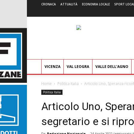
CRONACA
ATTUALITÀ
ECONOMIA LOCALE
SPORT LOCA
VICENZA
VAL LEOGRA
VALLE DELL’AGNO
Home
Politica Italia
Articolo Uno, Speranza riconfe
Politica Italia
Articolo Uno, Sper
segretario e si ripro
Da
Redazione Nazionale
-
24 Aprile 2022
(aggiornato i