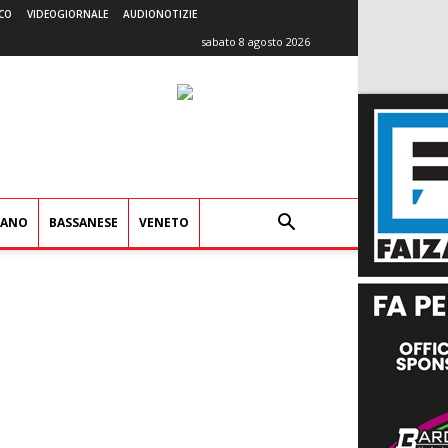
CO
VIDEOGIORNALE
AUDIONOTIZIE
sabato 8 agosto 2026
IANO
BASSANESE
VENETO