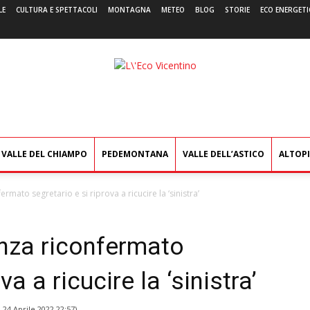
LE
CULTURA E SPETTACOLI
MONTAGNA
METEO
BLOG
STORIE
ECO ENERGETI
L'Eco
Vicentino
VALLE DEL CHIAMPO
PEDEMONTANA
VALLE DELL’ASTICO
ALTOP
rmato segretario e si riprova a ricucire la ‘sinistra’
anza riconfermato
va a ricucire la ‘sinistra’
l
24 Aprile 2022 22:57
)