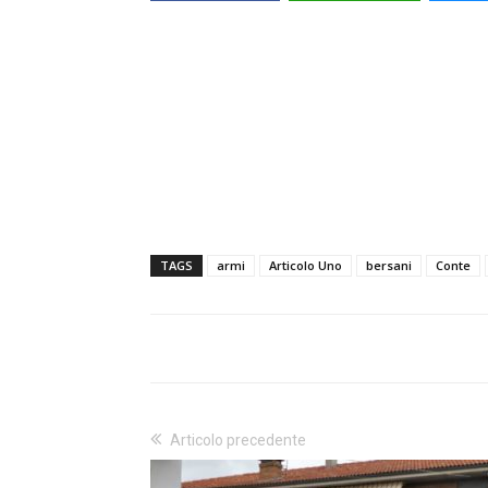
TAGS
armi
Articolo Uno
bersani
Conte
Articolo precedente