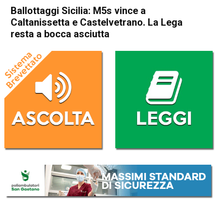
Ballottaggi Sicilia: M5s vince a
Caltanissetta e Castelvetrano. La Lega
resta a bocca asciutta
Home
Politica Italia
Politica Italia
Ballottaggi Sicilia: M5s vince
a Caltanissetta e
Castelvetrano. La Lega resta
a bocca asciutta
Da
Redazione Nazionale
13 Maggio 2019
(aggiornato il
13 Maggio 2019 11:39
)