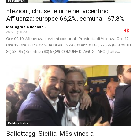
In Evidenza
Elezioni, chiuse le urne nel vicentino.
Affluenza: europee 66,2%, comunali 67,8%
Mariagrazia Bonollo
-
26 Maggio 2019
Ore 00.10. Affluenza elezioni comunali. Provincia di Vicenza Ore 12
Ore 19 Ore 23 PROVINCIA DI VICENZA (80 enti su 80) 22,3% (80 enti su
80) 53,9% (75 enti su 80) 67,8% COMUNE DI AGUGLIARO (Tutte...
Politica Italia
Ballottaggi Sicilia: M5s vince a