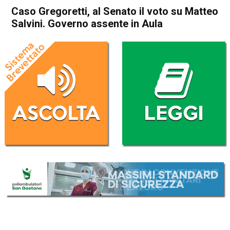
Caso Gregoretti, al Senato il voto su Matteo
Salvini. Governo assente in Aula
Home
Politica Italia
Politica Italia
Caso Gregoretti, al Senato il
voto su Matteo Salvini.
Governo assente in Aula
Da
Redazione Nazionale
12 Febbraio 2020
(aggiornato il
12 Febbraio 2020 19:31
)
ASCOLTA L'AUDIO