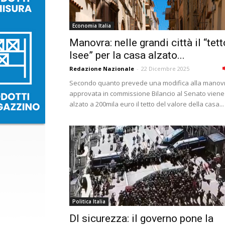
Economia Italia
Manovra: nelle grandi città il “tett
Isee” per la casa alzato...
Redazione Nazionale
-
22 Dicembre 2025
Secondo quanto prevede una modifica alla manov
approvata in commissione Bilancio al Senato viene
alzato a 200mila euro il tetto del valore della casa...
Politica Italia
Dl sicurezza: il governo pone la