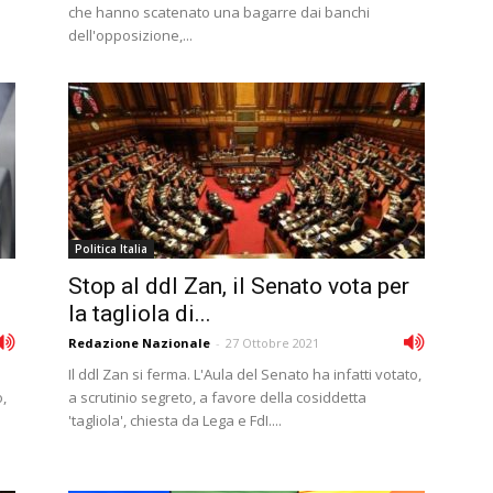
che hanno scatenato una bagarre dai banchi
dell'opposizione,...
Politica Italia
Stop al ddl Zan, il Senato vota per
la tagliola di...
Redazione Nazionale
-
27 Ottobre 2021
Il ddl Zan si ferma. L'Aula del Senato ha infatti votato,
o,
a scrutinio segreto, a favore della cosiddetta
'tagliola', chiesta da Lega e FdI....