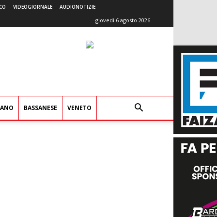
CO
VIDEOGIORNALE
AUDIONOTIZIE
giovedì 6 agosto 2026
IANO
BASSANESE
VENETO