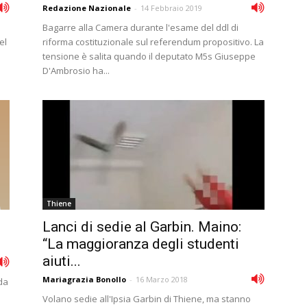
Redazione Nazionale
-
14 Febbraio 2019
Bagarre alla Camera durante l'esame del ddl di
el
riforma costituzionale sul referendum propositivo. La
tensione è salita quando il deputato M5s Giuseppe
D'Ambrosio ha...
Thiene
Lanci di sedie al Garbin. Maino:
“La maggioranza degli studenti
aiuti...
Mariagrazia Bonollo
-
16 Marzo 2018
 da
Volano sedie all'Ipsia Garbin di Thiene, ma stanno