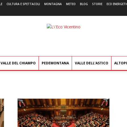
LE
CULTURA E SPETTACOLI
MONTAGNA
METEO
BLOG
STORIE
ECO ENERGETI
L'Eco
Vicentino
VALLE DEL CHIAMPO
PEDEMONTANA
VALLE DELL’ASTICO
ALTOP