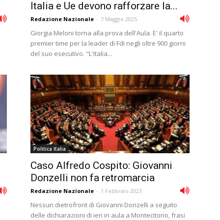
Italia e Ue devono rafforzare la...
Redazione Nazionale
-
7 Maggio 2025
Giorgia Meloni torna alla prova dell'Aula. E' il quarto
premier time per la leader di Fdi negli oltre 900 giorni
del suo esecutivo. "L'Italia...
Politica Italia
Caso Alfredo Cospito: Giovanni
Donzelli non fa retromarcia
Redazione Nazionale
-
1 Febbraio 2023
Nessun dietrofront di Giovanni Donzelli a seguito
delle dichiarazioni di ieri in aula a Montecitorio, frasi