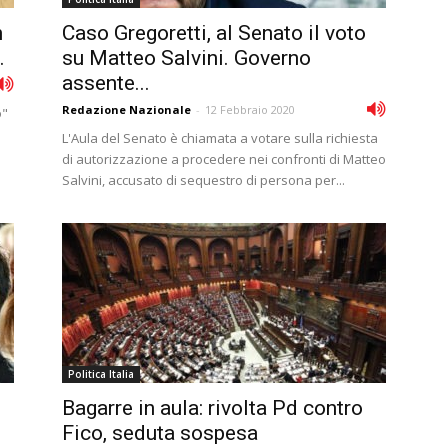
n
Caso Gregoretti, al Senato il voto
.
su Matteo Salvini. Governo
assente...
Redazione Nazionale
-
12 Febbraio 2020
o"
L'Aula del Senato è chiamata a votare sulla richiesta
di autorizzazione a procedere nei confronti di Matteo
Salvini, accusato di sequestro di persona per...
Politica Italia
Bagarre in aula: rivolta Pd contro
Fico, seduta sospesa