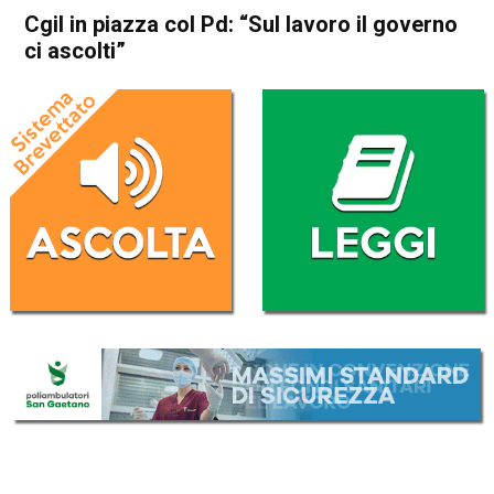
Cgil in piazza col Pd: “Sul lavoro il governo
ci ascolti”
Home
Politica Italia
Politica Italia
Cgil in piazza col Pd: “Sul
lavoro il governo ci ascolti”
Da
Redazione Nazionale
7 Ottobre 2023
(aggiornato il
7 Ottobre 2023 23:01
)
ASCOLTA L'AUDIO
Lettore
00:00
00:00