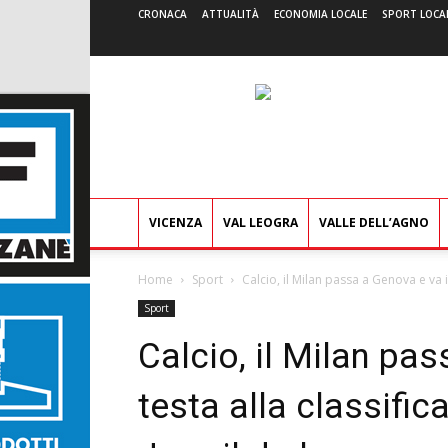
CRONACA
ATTUALITÀ
ECONOMIA LOCALE
SPORT LOCA
VICENZA
VAL LEOGRA
VALLE DELL’AGNO
Home
Sport
Calcio, il Milan passa a Genova e va in 
Sport
Calcio, il Milan pa
testa alla classifica