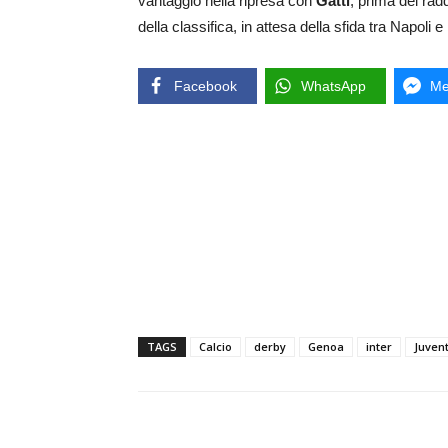
vantaggio nella ripresa con
Gatti
, prima del rad
della classifica, in attesa della sfida tra Napoli e
Facebook
WhatsApp
Me
TAGS
Calcio
derby
Genoa
inter
Juven