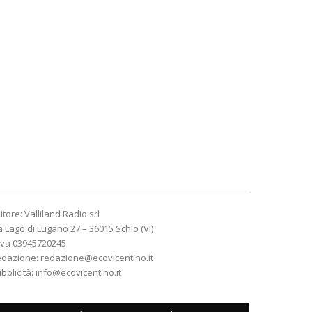
itore: Valliland Radio srl
a Lago di Lugano 27 – 36015 Schio (VI)
Iva 03945720245
edazione:
redazione@ecovicentino.it
bblicità:
info@ecovicentino.it