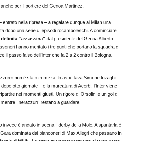
o anche per il portiere del Genoa Martinez.
ic – entrato nella ripresa – a regalare dunque al Milan una
ata dopo una serie di episodi rocamboleschi. A cominciare
 definita “assassina”
dal presidente del Genoa Alberto
 rossoneri hanno meritato i tre punti che portano la squadra di
ce il passo falso dell’Inter che fa 2 a 2 contro il Bologna.
azzurro non è stato come se lo aspettava Simone Inzaghi.
a dopo otto giornate – e la marcatura di Acerbi, l’Inter viene
ripartire nei momenti giusti. Un rigore di Orsolini e un gol di
 mentre i nerazzurri restano a guardare.
no invece è andato in scena il derby della Mole. A spuntarla è
. Gara dominata dai bianconeri di Max Allegri che passano in