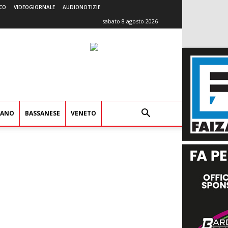
CO
VIDEOGIORNALE
AUDIONOTIZIE
sabato 8 agosto 2026
IANO
BASSANESE
VENETO