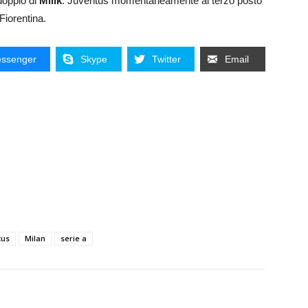
doppio di
Milik
. Juventus momentaneamente al terzo posto
 Fiorentina.
ssenger
Skype
Twitter
Email
tus
Milan
serie a