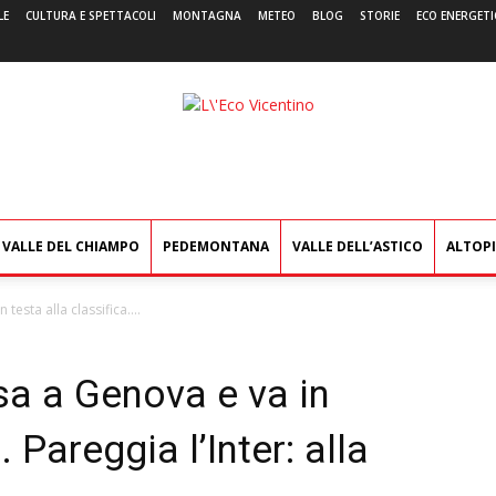
LE
CULTURA E SPETTACOLI
MONTAGNA
METEO
BLOG
STORIE
ECO ENERGETI
L'Eco
Vicentino
VALLE DEL CHIAMPO
PEDEMONTANA
VALLE DELL’ASTICO
ALTOP
testa alla classifica....
ssa a Genova e va in
. Pareggia l’Inter: alla