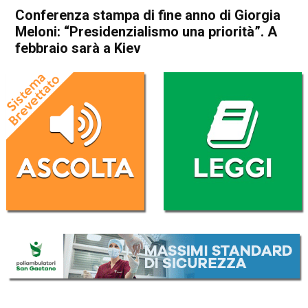
Conferenza stampa di fine anno di Giorgia
Meloni: “Presidenzialismo una priorità”. A
febbraio sarà a Kiev
Home
Politica Italia
Politica Italia
Conferenza stampa di fine
anno di Giorgia Meloni:
“Presidenzialismo una
priorità”. A febbraio sarà a
Kiev
Da
Redazione Nazionale
29 Dicembre 2022
(aggiornato il
2 Gennaio 2023 23:18
)