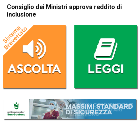
Consiglio dei Ministri approva reddito di
inclusione
Home
Politica Italia
Politica Italia
Consiglio dei Ministri approva
reddito di inclusione
Da
Redazione Nazionale
29 Agosto 2017
ASCOLTA L'AUDIO
Lettore
00:00
00:00