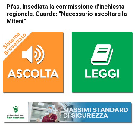
Pfas, insediata la commissione d’inchiesta
regionale. Guarda: “Necessario ascoltare la
Miteni”
Home
Attualità
Attualità
In Evidenza
Veneto
Pfas, insediata la
commissione d’inchiesta
regionale. Guarda:
“Necessario ascoltare la
Miteni”
Da
Redazione
29 Agosto 2017
(aggiornato il
30 Agosto 2017 10:17
)