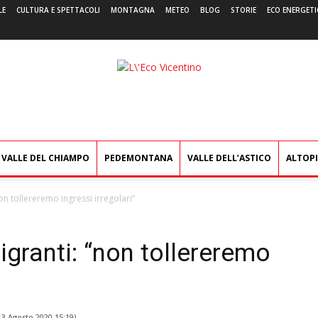
LE
CULTURA E SPETTACOLI
MONTAGNA
METEO
BLOG
STORIE
ECO ENERGETI
L'Eco
Vicentino
VALLE DEL CHIAMPO
PEDEMONTANA
VALLE DELL’ASTICO
ALTOP
non tollereremo ingressi irregolari”
igranti: “non tollereremo
l
3 Agosto 2020 15:19
)