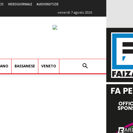
CO
VIDEOGIORNALE
AUDIONOTIZIE
venerdì 7 agosto 2026
IANO
BASSANESE
VENETO