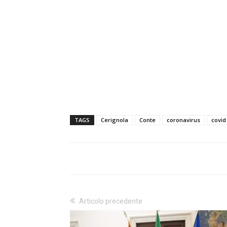
TAGS
Cerignola
Conte
coronavirus
covid
Articolo precedente