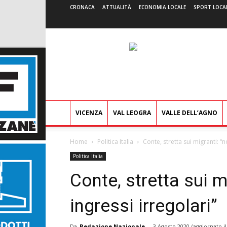
CRONACA
ATTUALITÀ
ECONOMIA LOCALE
SPORT LOCA
VICENZA
VAL LEOGRA
VALLE DELL’AGNO
Home
Politica Italia
Conte, stretta sui migranti: “
Politica Italia
Conte, stretta sui m
ingressi irregolari”
Da
Redazione Nazionale
-
3 Agosto 2020
(aggiornato i