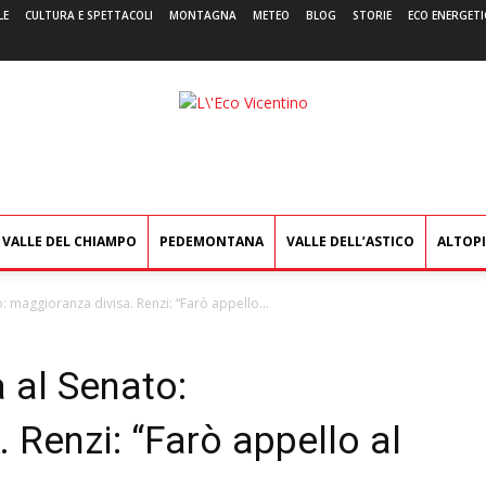
LE
CULTURA E SPETTACOLI
MONTAGNA
METEO
BLOG
STORIE
ECO ENERGETI
L'Eco
Vicentino
VALLE DEL CHIAMPO
PEDEMONTANA
VALLE DELL’ASTICO
ALTOP
: maggioranza divisa. Renzi: “Farò appello...
a al Senato:
 Renzi: “Farò appello al