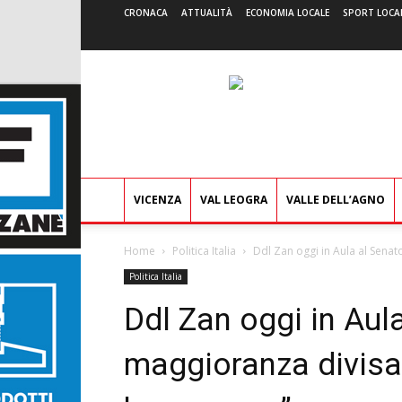
CRONACA
ATTUALITÀ
ECONOMIA LOCALE
SPORT LOCA
VICENZA
VAL LEOGRA
VALLE DELL’AGNO
Home
Politica Italia
Ddl Zan oggi in Aula al Senato
Politica Italia
Ddl Zan oggi in Aul
maggioranza divisa.