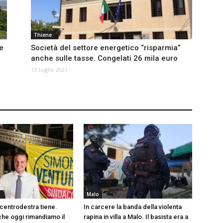
Thiene
e
Società del settore energetico “risparmia”
anche sulle tasse. Congelati 26 mila euro
13 Luglio 2021
a
Malo
 centrodestra tiene.
In carcere la banda della violenta
che oggi rimandiamo il
rapina in villa a Malo. Il basista era a