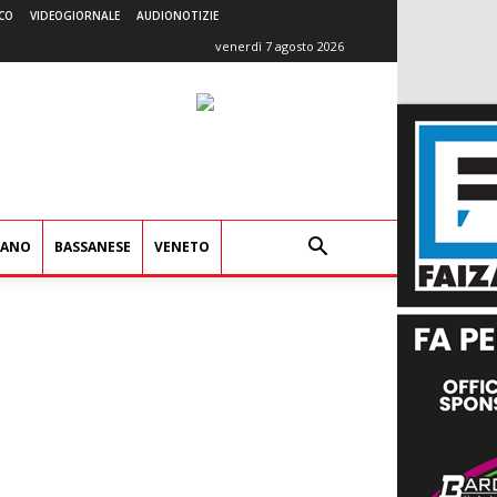
CO
VIDEOGIORNALE
AUDIONOTIZIE
venerdì 7 agosto 2026
IANO
BASSANESE
VENETO