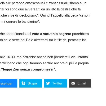
utela alle persone omosessuali e transessuali, siamo a un
nzi “ci sono due avversari: da un lato la destra che fa
a che vive di ideologismo”. Quindi l’appello alla Lega “di non
n rincorrere le bandierine”.
 che approfittando del
voto a scrutinio segreto
potrebbero
 sei o sette nel Pd e altrettanti tra le file dei pentastellati.
 alle 16.30, ma potrebbe anche non prendere il via. Intanto
anticipano che oggi faranno sentire ancora di più la propria
a
“legge Zan senza compromessi”.
ssenger
Skype
Twitter
Email