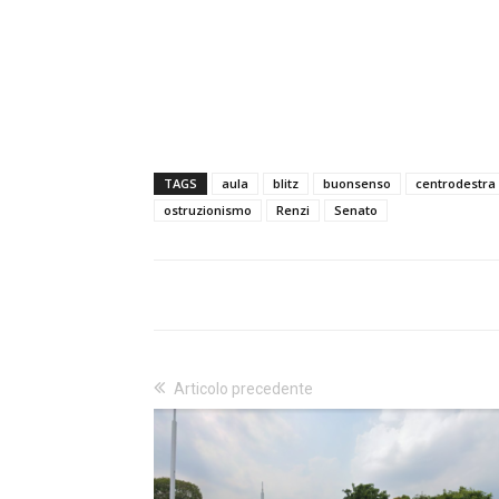
TAGS
aula
blitz
buonsenso
centrodestra
ostruzionismo
Renzi
Senato
Articolo precedente