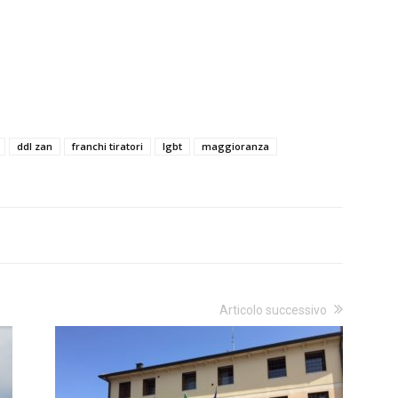
ddl zan
franchi tiratori
lgbt
maggioranza
Articolo successivo