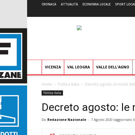
CRONACA
ATTUALITÀ
ECONOMIA LOCALE
SPORT LOCA
VICENZA
VAL LEOGRA
VALLE DELL’AGNO
Home
Politica Italia
Decreto agosto: le novità de
Politica Italia
Decreto agosto: le 
Da
Redazione Nazionale
-
7 Agosto 2020
(aggiornato i