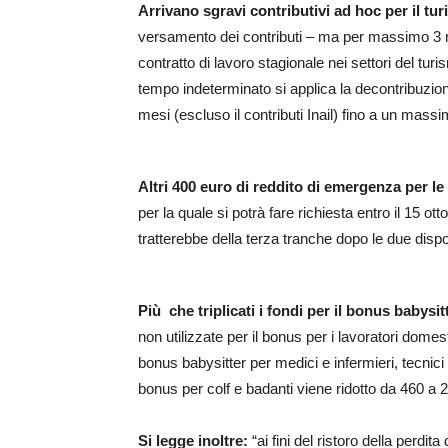
Arrivano sgravi contributivi ad hoc per il tu
versamento dei contributi – ma per massimo 3 
contratto di lavoro stagionale nei settori del tur
tempo indeterminato si applica la decontribuzione
mesi (escluso il contributi Inail) fino a un mas
Altri 400 euro di reddito di emergenza per le f
per la quale si potrà fare richiesta entro il 15 o
tratterebbe della terza tranche dopo le due dispo
Più che triplicati i fondi per il bonus babysit
non utilizzate per il bonus per i lavoratori domest
bonus babysitter per medici e infermieri, tecnici 
bonus per colf e badanti viene ridotto da 460 a 2
Si legge inoltre:
“ai fini del ristoro della perdit