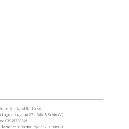
itore: Valliland Radio srl
a Lago di Lugano 27 – 36015 Schio (VI)
Iva 03945720245
edazione:
redazione@ecovicentino.it