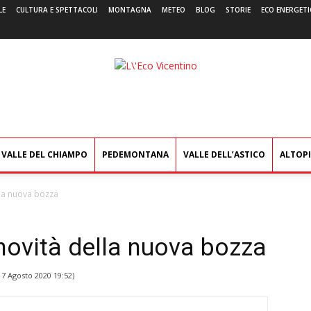
LE
CULTURA E SPETTACOLI
MONTAGNA
METEO
BLOG
STORIE
ECO ENERGETI
L'Eco
Vicentino
VALLE DEL CHIAMPO
PEDEMONTANA
VALLE DELL’ASTICO
ALTOP
lla nuova bozza
novità della nuova bozza
l
7 Agosto 2020 19:52
)