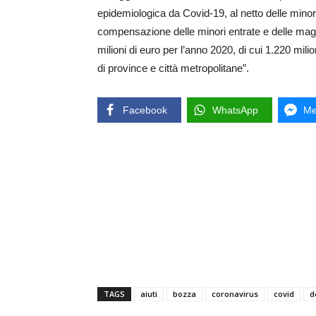
epidemiologica da Covid-19, al netto delle minor
compensazione delle minori entrate e delle magg
milioni di euro per l’anno 2020, di cui 1.220 mili
di province e città metropolitane”.
Facebook
WhatsApp
Me
TAGS
aiuti
bozza
coronavirus
covid
d