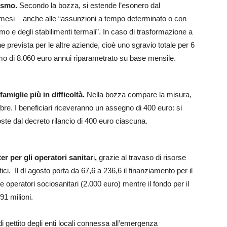
rismo.
Secondo la bozza, si estende l’esonero dal
mesi – anche alle “assunzioni a tempo determinato o con
ismo e degli stabilimenti termali”. In caso di trasformazione a
 prevista per le altre aziende, cioè uno sgravio totale per 6
simo di 8.060 euro annui riparametrato su base mensile.
amiglie più in difficoltà.
Nella bozza compare la misura,
ttobre. I beneficiari riceveranno un assegno di 400 euro: si
ste dal decreto rilancio di 400 euro ciascuna.
ter per gli operatori sanitar
i
,
grazie al travaso di risorse
ici. Il dl agosto porta da 67,6 a 236,6 il finanziamento per il
e operatori sociosanitari (2.000 euro) mentre il fondo per il
91 milioni.
a di gettito degli enti locali connessa all’emergenza