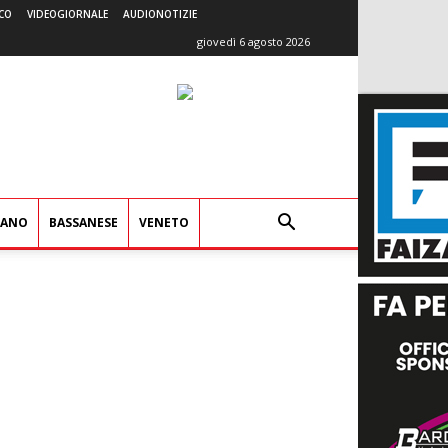
CO
VIDEOGIORNALE
AUDIONOTIZIE
giovedì 6 agosto 2026
IANO
BASSANESE
VENETO