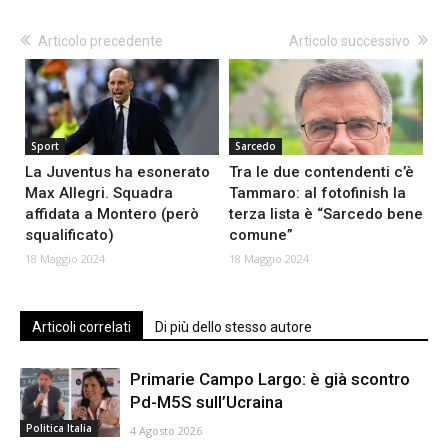
Articolo precedente
Articolo successivo
Sport
Sarcedo
La Juventus ha esonerato
Tra le due contendenti c’è
Max Allegri. Squadra
Tammaro: al fotofinish la
affidata a Montero (però
terza lista è “Sarcedo bene
squalificato)
comune”
18 Maggio 2024
18 Maggio 2024
Articoli correlati
Di più dello stesso autore
Primarie Campo Largo: è già scontro
Pd-M5S sull’Ucraina
Politica Italia
4 Agosto 2026