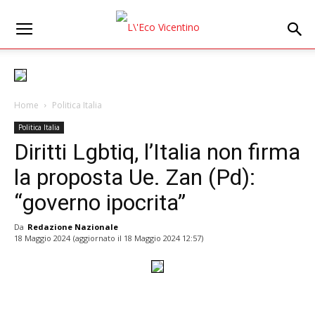
Home
Politica Italia
Politica Italia
Diritti Lgbtiq, l’Italia non firma
la proposta Ue. Zan (Pd):
“governo ipocrita”
Da
Redazione Nazionale
18 Maggio 2024
(aggiornato il
18 Maggio 2024 12:57
)