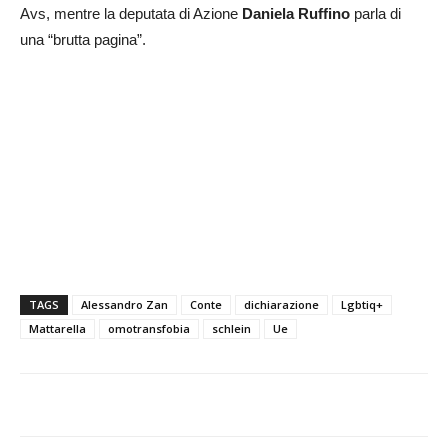
Avs, mentre la deputata di Azione
Daniela Ruffino
parla di
una “brutta pagina”.
TAGS
Alessandro Zan
Conte
dichiarazione
Lgbtiq+
Mattarella
omotransfobia
schlein
Ue