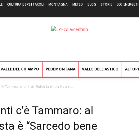
LE
CULTURA E SPETTACOLI
MONTAGNA
METEO
BLOG
STORIE
ECO ENERGETI
L'Eco
Vicentino
VALLE DEL CHIAMPO
PEDEMONTANA
VALLE DELL’ASTICO
ALTOP
’è Tammaro: al fotofinish la terza lista è...
nti c’è Tammaro: al
lista è “Sarcedo bene