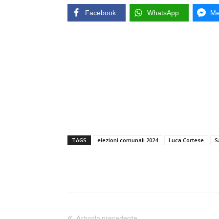
Facebook
WhatsApp
Me
TAGS
elezioni comunali 2024
Luca Cortese
S
Articolo precedente