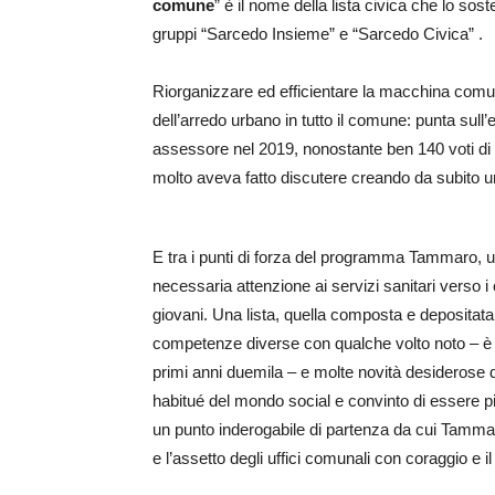
comune
” è il nome della lista civica che lo sost
gruppi “Sarcedo Insieme” e “Sarcedo Civica” .
Riorganizzare ed efficientare la macchina comuna
dell’arredo urbano in tutto il comune: punta su
assessore nel 2019, nonostante ben 140 voti di
molto aveva fatto discutere creando da subito u
E tra i punti di forza del programma Tammaro, un 
necessaria attenzione ai servizi sanitari verso i c
giovani. Una lista, quella composta e depositata
competenze diverse con qualche volto noto – è il
primi anni duemila – e molte novità desiderose d
habitué del mondo social e convinto di essere p
un punto inderogabile di partenza da cui Tammaro
e l’assetto degli uffici comunali con coraggio e i