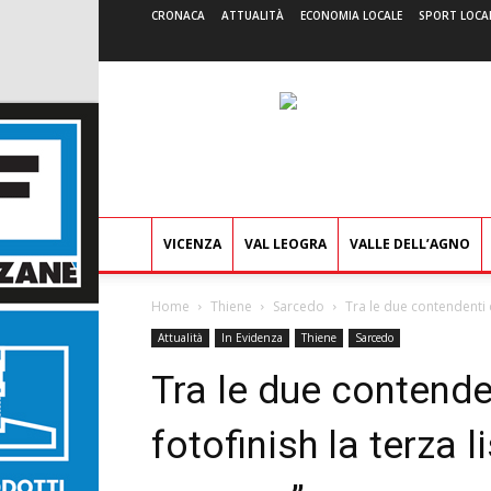
CRONACA
ATTUALITÀ
ECONOMIA LOCALE
SPORT LOCA
VICENZA
VAL LEOGRA
VALLE DELL’AGNO
Home
Thiene
Sarcedo
Tra le due contendenti c
Attualità
In Evidenza
Thiene
Sarcedo
Tra le due contende
fotofinish la terza 