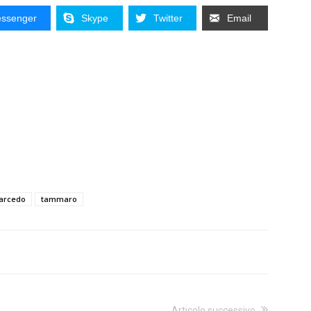
ssenger
Skype
Twitter
Email
arcedo
tammaro
Articolo successivo