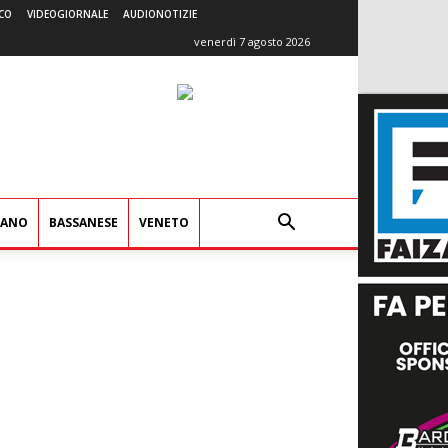
CO
VIDEOGIORNALE
AUDIONOTIZIE
venerdì 7 agosto 2026
IANO
BASSANESE
VENETO