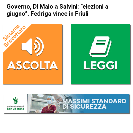
Governo, Di Maio a Salvini: “elezioni a
giugno”. Fedriga vince in Friuli
Home
Politica Italia
Politica Italia
Governo, Di Maio a Salvini:
“elezioni a giugno”. Fedriga
vince in Friuli
Da
Redazione Nazionale
30 Aprile 2018
(aggiornato il
1 Maggio 2018 9:33
)
ASCOLTA L'AUDIO