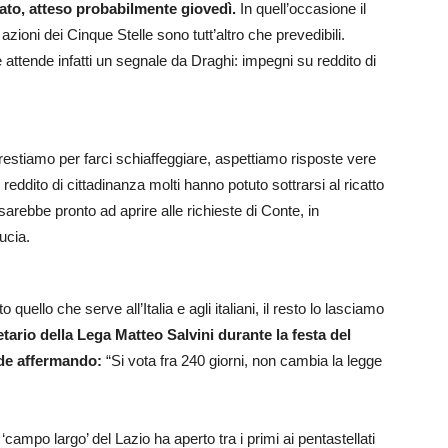
nato, atteso probabilmente giovedì.
In quell’occasione il
azioni dei Cinque Stelle sono tutt’altro che prevedibili.
attende infatti un segnale da Draghi: impegni su reddito di
restiamo per farci schiaffeggiare, aspettiamo risposte vere
eddito di cittadinanza molti hanno potuto sottrarsi al ricatto
 sarebbe pronto ad aprire alle richieste di Conte, in
ucia.
uello che serve all’Italia e agli italiani, il resto lo lasciamo
etario della Lega Matteo Salvini durante la festa del
ude affermando:
“Si vota fra 240 giorni, non cambia la legge
‘campo largo’ del Lazio ha aperto tra i primi ai pentastellati