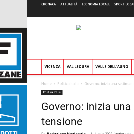
CRONACA
ATTUALITÀ
ECONOMIA LOCALE
SPORT LOCA
VICENZA
VAL LEOGRA
VALLE DELL’AGNO
Home
Politica Italia
Governo: inizia una settimana
Politica Italia
Governo: inizia una
tensione
Da
Redazione Nazionale
-
11 Luglio 2022
(aggiornato i