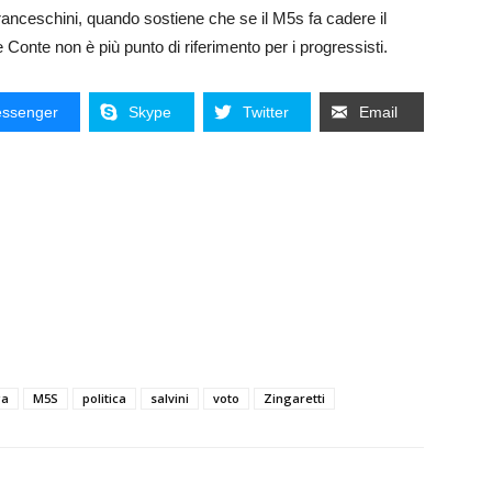
anceschini, quando sostiene che se il M5s fa cadere il
Conte non è più punto di riferimento per i progressisti.
ssenger
Skype
Twitter
Email
ga
M5S
politica
salvini
voto
Zingaretti