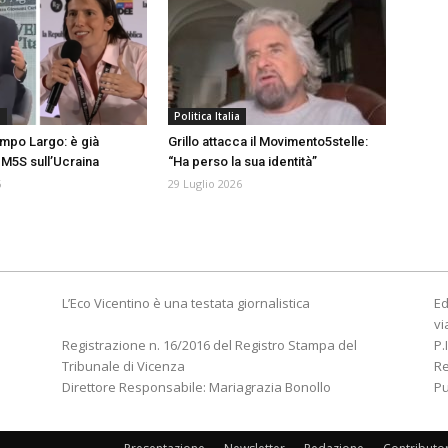
a
Politica Italia
mpo Largo: è già
Grillo attacca il Movimento5stelle:
M5S sull’Ucraina
“Ha perso la sua identità”
6
29 Luglio 2026
L’Eco Vicentino è una testata giornalistica
Ed
vi
Registrazione n. 16/2016 del Registro Stampa del
P.
Tribunale di Vicenza
R
Direttore Responsabile: Mariagrazia Bonollo
Pu