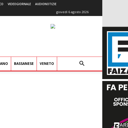
CO
VIDEOGIORNALE
AUDIONOTIZIE
giovedì 6 agosto 2026
IANO
BASSANESE
VENETO