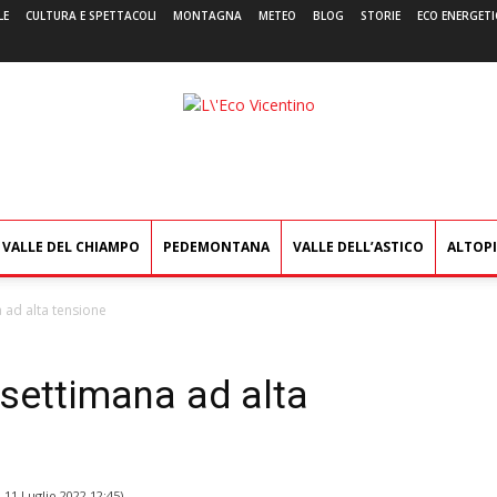
LE
CULTURA E SPETTACOLI
MONTAGNA
METEO
BLOG
STORIE
ECO ENERGETI
L'Eco
Vicentino
VALLE DEL CHIAMPO
PEDEMONTANA
VALLE DELL’ASTICO
ALTOP
 ad alta tensione
 settimana ad alta
l
11 Luglio 2022 12:45
)