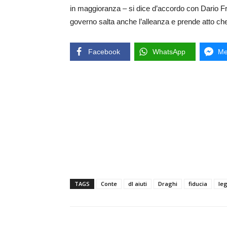
in maggioranza – si dice d’accordo con Dario Fr
governo salta anche l’alleanza e prende atto che 
Facebook
WhatsApp
Me
TAGS
Conte
dl aiuti
Draghi
fiducia
le