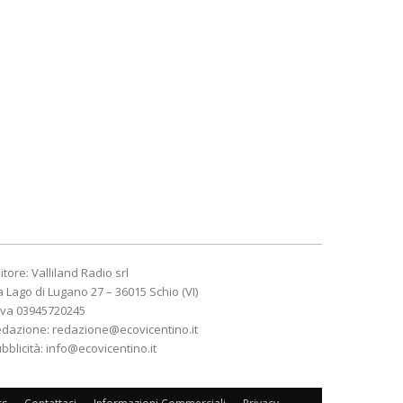
itore: Valliland Radio srl
a Lago di Lugano 27 – 36015 Schio (VI)
Iva 03945720245
edazione:
redazione@ecovicentino.it
bblicità:
info@ecovicentino.it