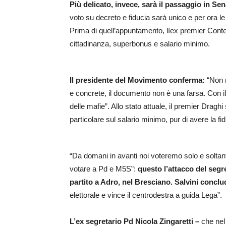
Più delicato, invece, sarà il passaggio in Se
voto su decreto e fiducia sarà unico e per ora le 
Prima di quell’appuntamento, lìex premier Conte 
cittadinanza, superbonus e salario minimo.
Il presidente del Movimento conferma:
“Non 
e concrete, il documento non è una farsa. Con il r
delle mafie”. Allo stato attuale, il premier Draghi
particolare sul salario minimo, pur di avere la fid
“Da domani in avanti noi voteremo solo e soltanto q
votare a Pd e M5S”:
questo l’attacco del segr
partito a Adro, nel Bresciano. Salvini concl
elettorale e vince il centrodestra a guida Lega”.
L’ex segretario Pd Nicola Zingaretti –
che nel 