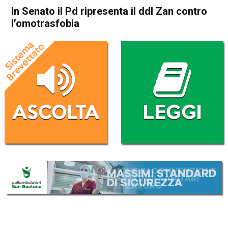
In Senato il Pd ripresenta il ddl Zan contro
l’omotrasfobia
Home
Politica Italia
Politica Italia
In Senato il Pd ripresenta il
ddl Zan contro l’omotrasfobia
Da
Redazione Nazionale
5 Maggio 2022
(aggiornato il
5 Maggio 2022 12:19
)
ASCOLTA L'AUDIO
Lettore
00:00
00:00