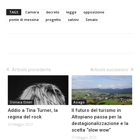
TAGS
Camera
decreto
legge
opposizione
ponte di messina
progetto
salvini
Senato
Articolo precedente
Articolo successivo
Cronaca Esteri
Asiago
Addio a Tina Turner, la
Il futuro del turismo in
regina del rock
Altopiano passa per la
destagionalizzazione e la
25 Maggio 2023
scelta “slow wow”
25 Maggio 2023