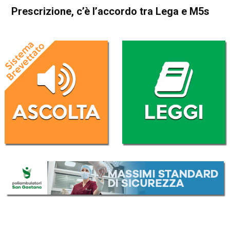
Prescrizione, cʼè lʼaccordo tra Lega e M5s
Home
Politica Italia
Politica Italia
Prescrizione, cʼè lʼaccordo tra
Lega e M5s
Da
Redazione Nazionale
9 Novembre 2018
(aggiornato il
9 Novembre 2018 9:17
)
ASCOLTA L'AUDIO
Lettore
00:00
00:00