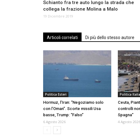
Schianto fra tre auto lungo la strada che
collega la frazione Molina a Malo
19 Dicembre 2019
Articoli correlati
Di più dello stesso autore
Politica Esteri
Politica Itali
Hormuz, l’Iran: “Negoziamo solo
Ceuta, Piant
con l’Oman”. Scorte missili Usa
controlli no
basse, Trump: “Falso”
Spagna”
6 Agosto 2026
4 Agosto 202