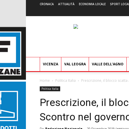
CRONACA
ATTUALITÀ
ECONOMIA LOCALE
SPORT LOCA
VICENZA
VAL LEOGRA
VALLE DELL’AGNO
Home
Politica Italia
Prescrizione, il blocco scatt
Politica Italia
Prescrizione, il blo
Scontro nel govern
Da
Redazione Nazionale
-
20 Dicembre 2019
(aggiorn