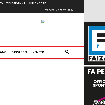
CO
VIDEOGIORNALE
AUDIONOTIZIE
venerdì 7 agosto 2026
IANO
BASSANESE
VENETO