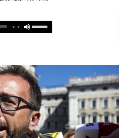
Utilizzare
00:00
i
tasti
Freccia
Su/Giù
per
aumentare
o
diminuire
il
volume.