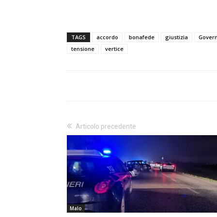
TAGS
accordo
bonafede
giustizia
Gover
tensione
vertice
Articolo precedente
Malo