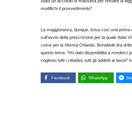
stato un accordo di massima per rinviare la leg
modifichi il provvedimento”.
La maggioranza, dunque, trova così una prima q
sull’avvio della prescrizione per la quale Italia V
come per la riforma Orlando. Bonafede tira drit
questo tema: “Ho dato disponibilità a rivederci
vogliono tutti i cittadini, tutti gli addetti ai lavori
Facebook
WhatsApp
Me