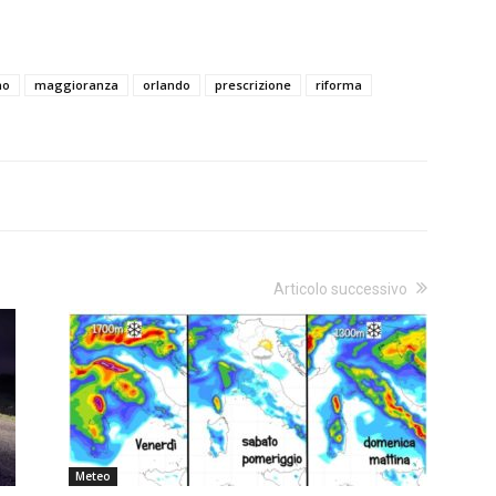
no
maggioranza
orlando
prescrizione
riforma
Articolo successivo
Meteo