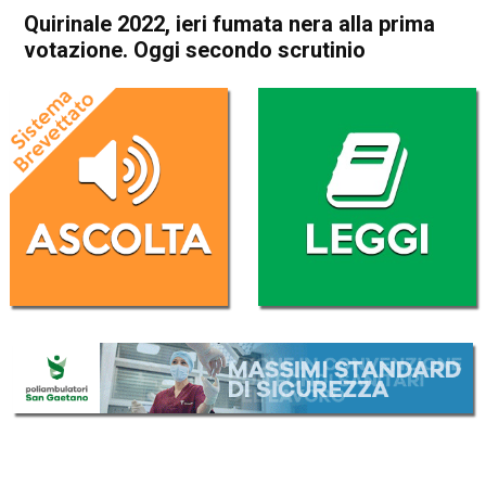
Quirinale 2022, ieri fumata nera alla prima
votazione. Oggi secondo scrutinio
Home
Politica Italia
Politica Italia
Quirinale 2022, ieri fumata
nera alla prima votazione.
Oggi secondo scrutinio
Da
Redazione Nazionale
25 Gennaio 2022
(aggiornato il
25 Gennaio 2022 13:58
)
ASCOLTA L'AUDIO